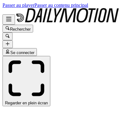
Passer au player
Passer au contenu principal
Rechercher
Se connecter
Regarder en plein écran