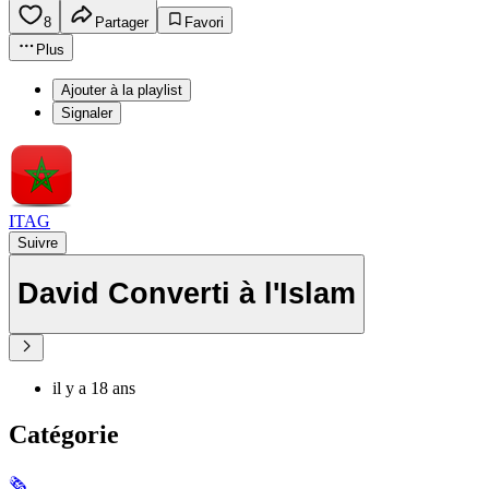
8
Partager
Favori
Plus
Ajouter à la playlist
Signaler
ITAG
Suivre
David Converti à l'Islam
il y a 18 ans
Catégorie
🗞