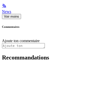
🗞
News
Voir moins
Commentaires
Ajoute ton commentaire
Recommandations