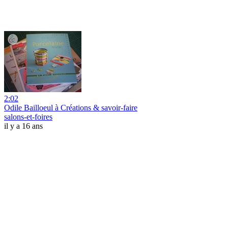
2:02
Odile Bailloeul à Créations & savoir-faire
salons-et-foires
il y a 16 ans