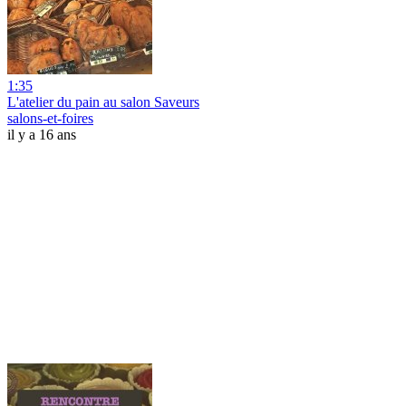
1:35
L'atelier du pain au salon Saveurs
salons-et-foires
il y a 16 ans