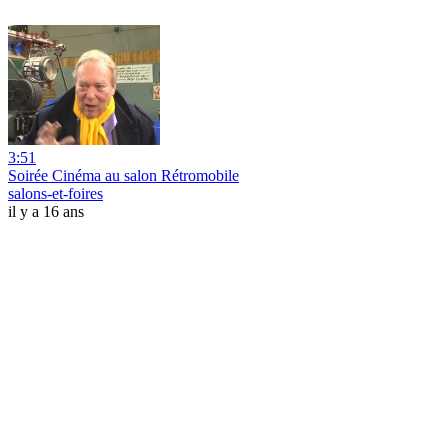
3:51
Soirée Cinéma au salon Rétromobile
salons-et-foires
il y a 16 ans