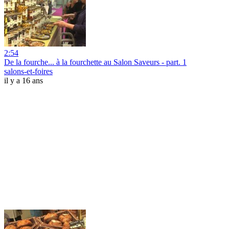
2:54
De la fourche... à la fourchette au Salon Saveurs - part. 1
salons-et-foires
il y a 16 ans