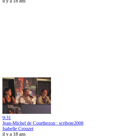
il y a 18 ans
9:31
Jean-Michel de Courthezon : scribote2008
Isabelle Crouzet
il y a 18 ans