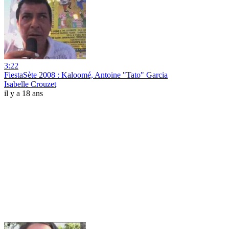
3:22
FiestaSète 2008 : Kaloomé, Antoine "Tato" Garcia
Isabelle Crouzet
il y a 18 ans