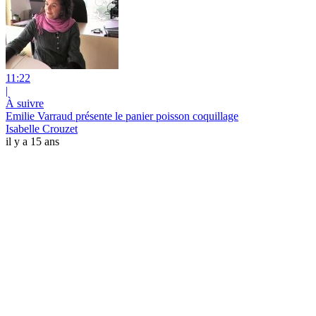
11:22
|
À suivre
Emilie Varraud présente le panier poisson coquillage
Isabelle Crouzet
il y a 15 ans