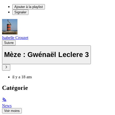
Ajouter à la playlist
Signaler
Isabelle Crouzet
Suivre
Mèze : Gwénaël Leclere 3
il y a 18 ans
Catégorie
🗞
News
Voir moins