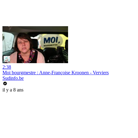
2:38
Moi bourgmestre : Anne-Françoise Kroonen - Verviers
Sudinfo.be
il y a 8 ans