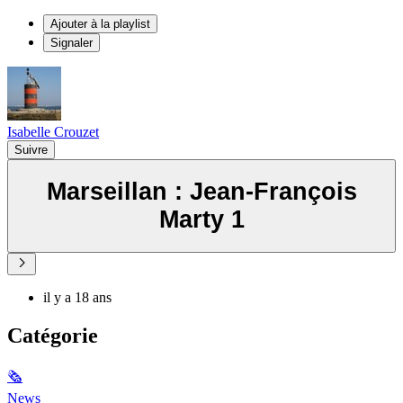
Ajouter à la playlist
Signaler
Isabelle Crouzet
Suivre
Marseillan : Jean-François
Marty 1
il y a 18 ans
Catégorie
🗞
News