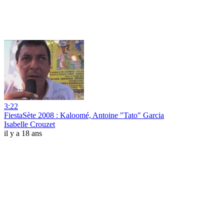
3:22
FiestaSète 2008 : Kaloomé, Antoine "Tato" Garcia
Isabelle Crouzet
il y a 18 ans