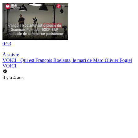
0:53
|
À suivre
VOICI - Qui est François Roelants, le mari de Marc-Olivier Fogiel
VOICI
il y a 4 ans