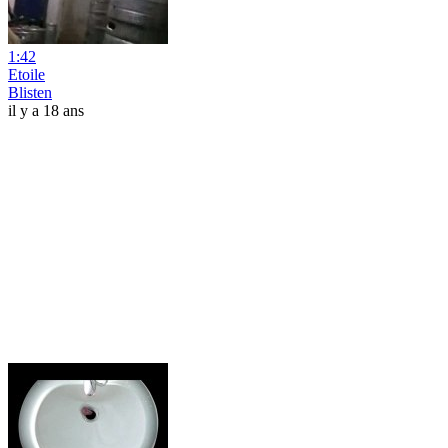
1:42
Etoile
Blisten
il y a 18 ans