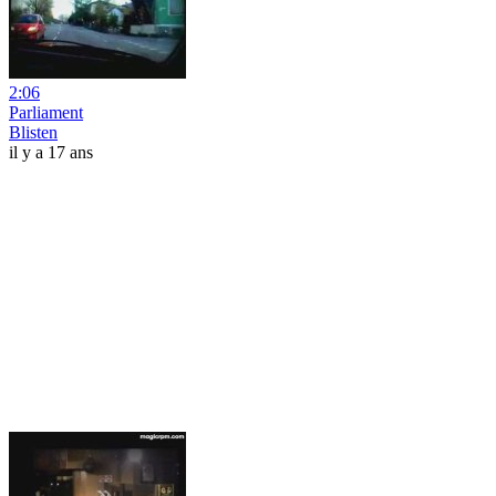
2:06
Parliament
Blisten
il y a 17 ans