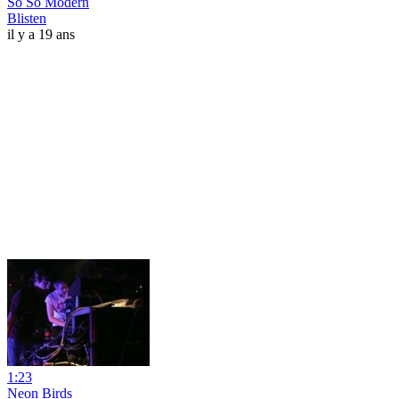
So So Modern
Blisten
il y a 19 ans
1:23
Neon Birds