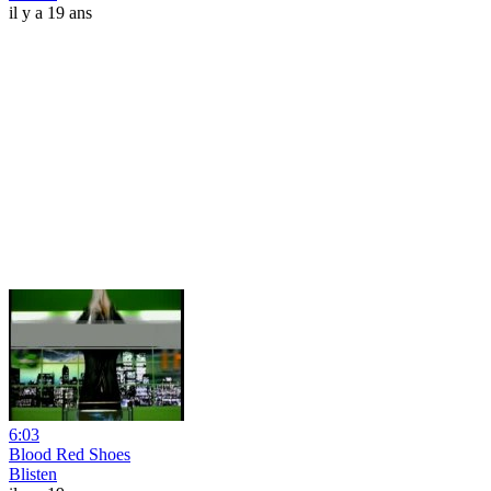
il y a 19 ans
6:03
Blood Red Shoes
Blisten