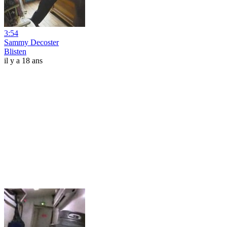
3:54
Sammy Decoster
Blisten
il y a 18 ans