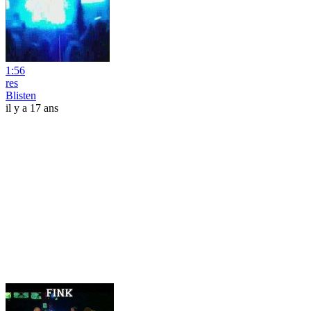
1:56
res
Blisten
il y a 17 ans