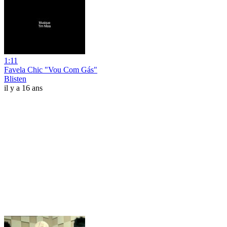
1:11
Favela Chic "Vou Com Gás"
Blisten
il y a 16 ans