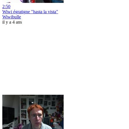
2:50
Wiwi égratigne "hasta la vista"
Wiwibulle
il y a 4 ans