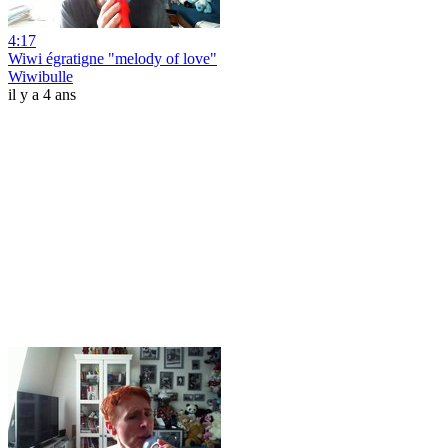
4:17
Wiwi égratigne "melody of love"
Wiwibulle
il y a 4 ans