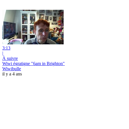
3:13
|
À suivre
Wiwi égratigne "6am in Brighton"
Wiwibulle
il y a 4 ans