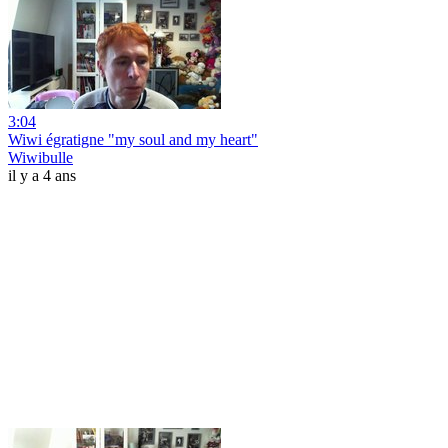
3:04
Wiwi égratigne "my soul and my heart"
Wiwibulle
il y a 4 ans