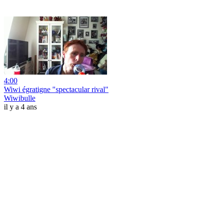
4:00
Wiwi égratigne "spectacular rival"
Wiwibulle
il y a 4 ans