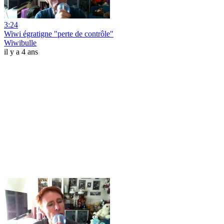
3:24
Wiwi égratigne "perte de contrôle"
Wiwibulle
il y a 4 ans