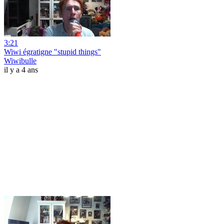
3:21
Wiwi égratigne "stupid things"
Wiwibulle
il y a 4 ans