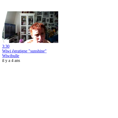
3:30
Wiwi égratigne "sunshine"
Wiwibulle
il y a 4 ans