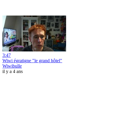
3:47
Wiwi égratigne "le grand hôtel"
Wiwibulle
il y a 4 ans