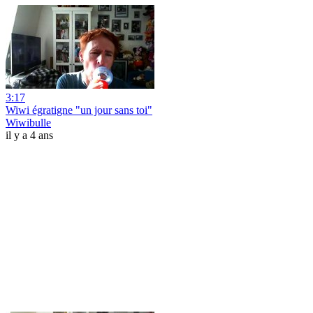
3:17
Wiwi égratigne "un jour sans toi"
Wiwibulle
il y a 4 ans