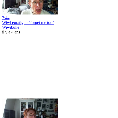
2:44
Wiwi égratigne "forget me too"
Wiwibulle
il y a 4 ans