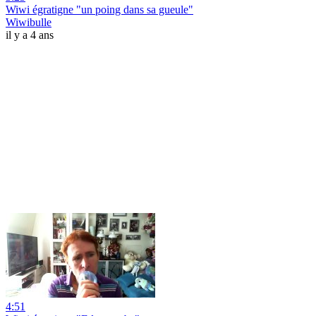
Wiwi égratigne "un poing dans sa gueule"
Wiwibulle
il y a 4 ans
4:51