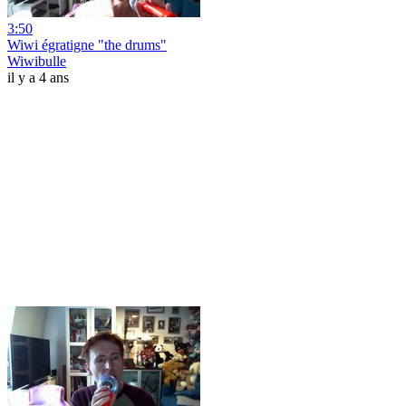
3:50
Wiwi égratigne "the drums"
Wiwibulle
il y a 4 ans