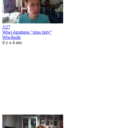
3:27
Wiwi égratigne "miss fatty"
Wiwibulle
il y a 4 ans