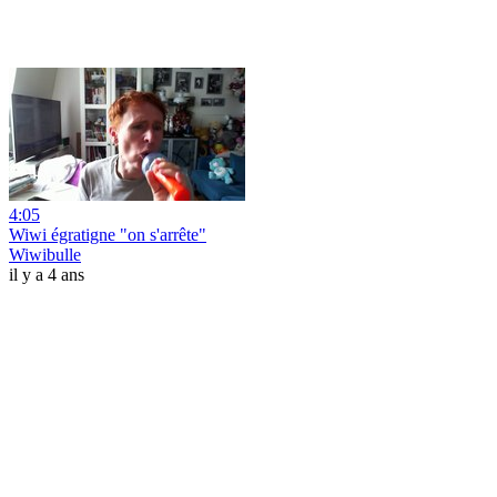
4:05
Wiwi égratigne "on s'arrête"
Wiwibulle
il y a 4 ans