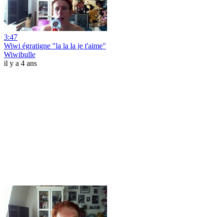
3:47
Wiwi égratigne "la la la je t'aime"
Wiwibulle
il y a 4 ans