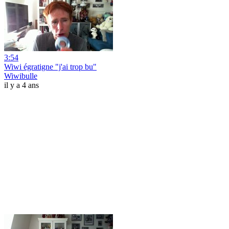
3:54
Wiwi égratigne "j'ai trop bu"
Wiwibulle
il y a 4 ans