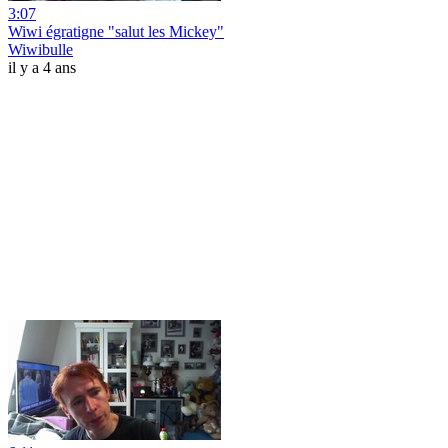
3:07
Wiwi égratigne "salut les Mickey"
Wiwibulle
il y a 4 ans