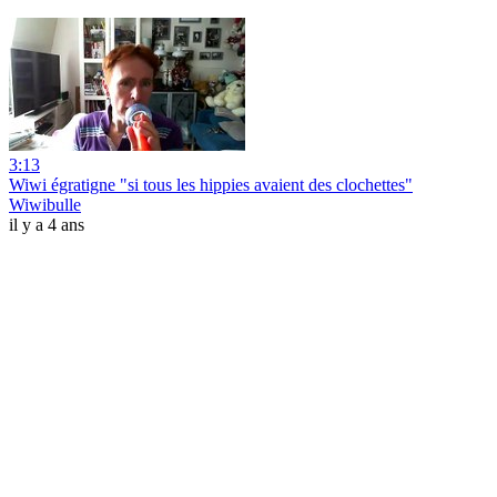
3:13
Wiwi égratigne "si tous les hippies avaient des clochettes"
Wiwibulle
il y a 4 ans