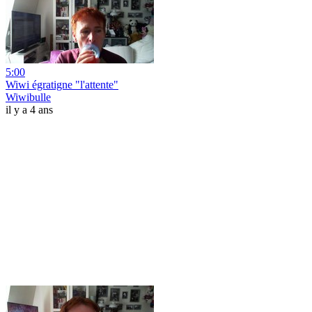
5:00
Wiwi égratigne "l'attente"
Wiwibulle
il y a 4 ans