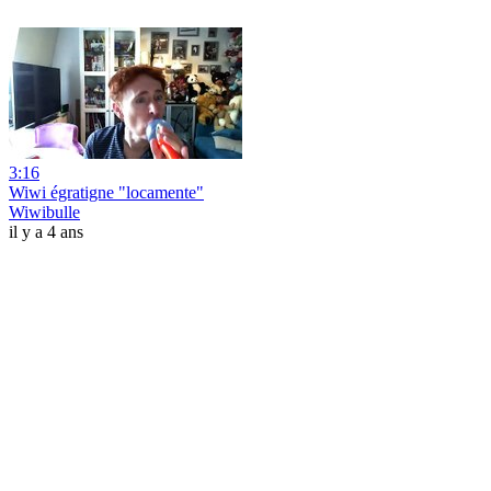
3:16
Wiwi égratigne "locamente"
Wiwibulle
il y a 4 ans