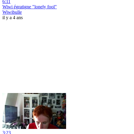
6:11
Wiwi égratigne "lonely fool"
Wiwibulle
il y a 4 ans
3:23