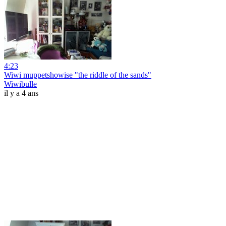
4:23
Wiwi muppetshowise "the riddle of the sands"
Wiwibulle
il y a 4 ans