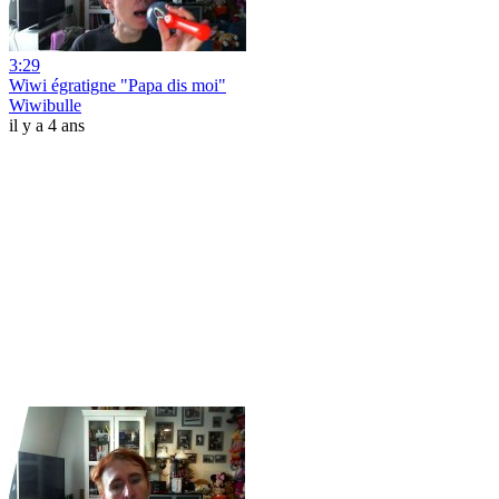
3:29
Wiwi égratigne "Papa dis moi"
Wiwibulle
il y a 4 ans