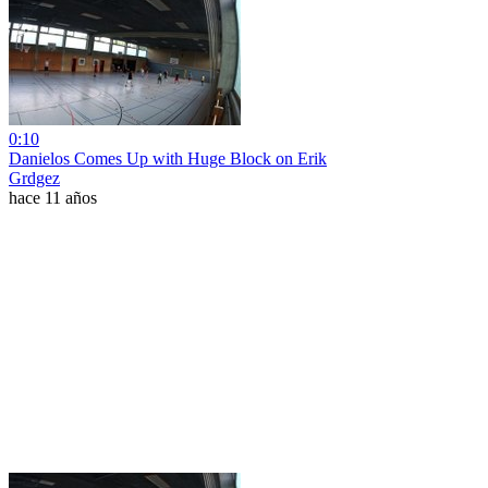
0:10
Danielos Comes Up with Huge Block on Erik
Grdgez
hace 11 años