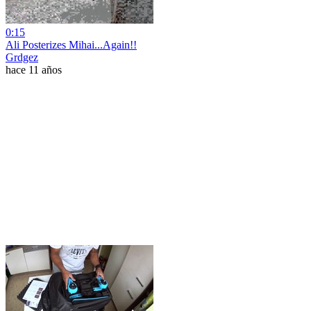
0:15
Ali Posterizes Mihai...Again!!
Grdgez
hace 11 años