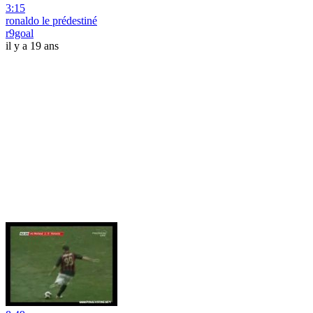
3:15
ronaldo le prédestiné
r9goal
il y a 19 ans