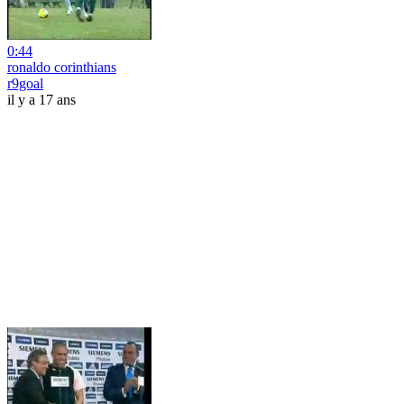
0:44
ronaldo corinthians
r9goal
il y a 17 ans