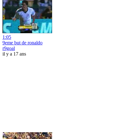
1:05
9eme but de ronaldo
r9goal
il y a 17 ans