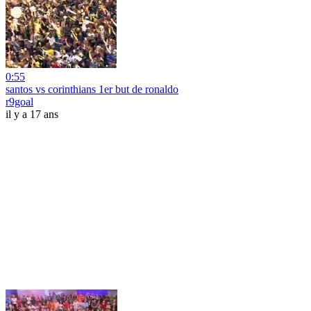
0:55
santos vs corinthians 1er but de ronaldo
r9goal
il y a 17 ans