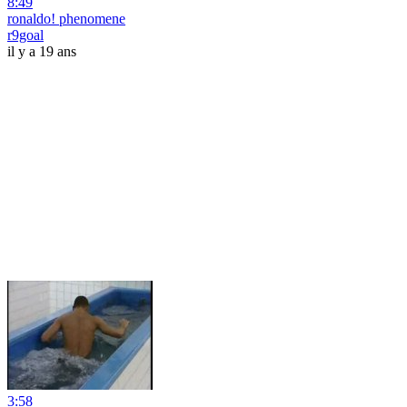
8:49
ronaldo! phenomene
r9goal
il y a 19 ans
3:58