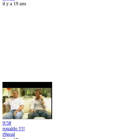
il y a 19 ans
9:58
ronaldo !!!!
r9goal