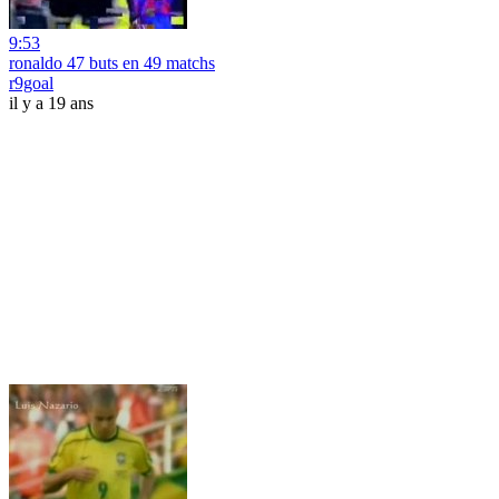
9:53
ronaldo 47 buts en 49 matchs
r9goal
il y a 19 ans