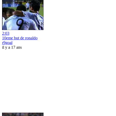
2:03
10eme but de ronaldo
r9goal
il y a 17 ans