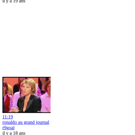
il y a 19 ans
11:19
ronaldo au grand journal
r9goal
il y a 18 ans