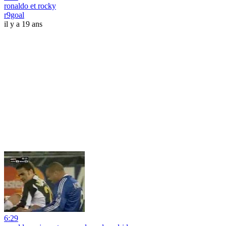
ronaldo et rocky
r9goal
il y a 19 ans
6:29