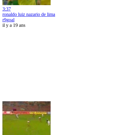
3:37
ronaldo luiz nazario de lima
r9goal
il y a 19 ans