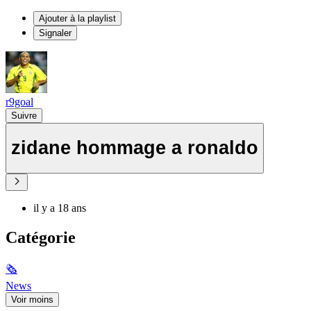
Ajouter à la playlist
Signaler
r9goal
Suivre
zidane hommage a ronaldo
il y a 18 ans
Catégorie
🗞
News
Voir moins