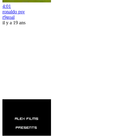
4:01
ronaldo psv
r9goal
il y a 19 ans