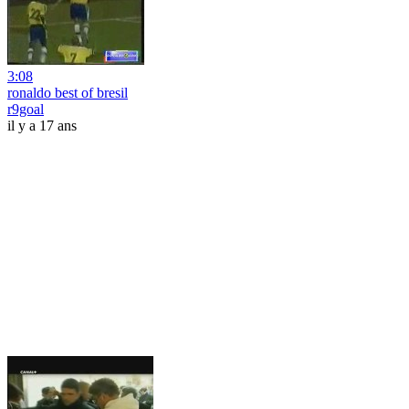
3:08
ronaldo best of bresil
r9goal
il y a 17 ans