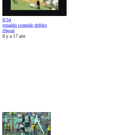
8:54
ronaldo compile dribles
r9goal
il y a 17 ans