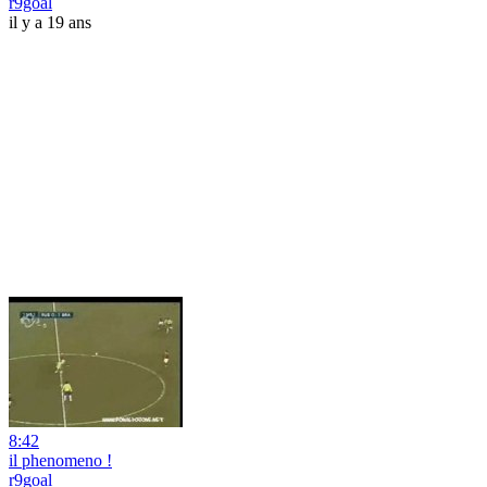
r9goal
il y a 19 ans
8:42
il phenomeno !
r9goal