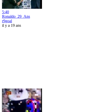
5:40
Ronaldo_29_Ans
r9goal
il y a 19 ans