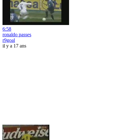
6:58
ronaldo passes
r9goal
il y a 17 ans