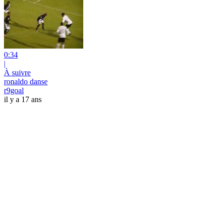
0:34
|
À suivre
ronaldo danse
r9goal
il y a 17 ans