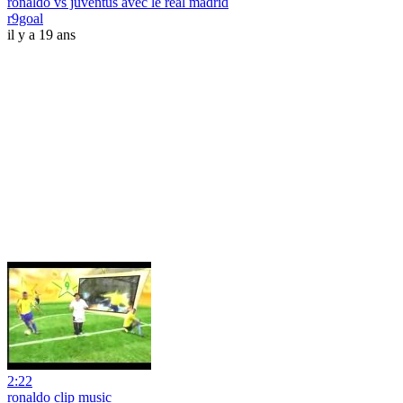
ronaldo vs juventus avec le real madrid
r9goal
il y a 19 ans
2:22
ronaldo clip music