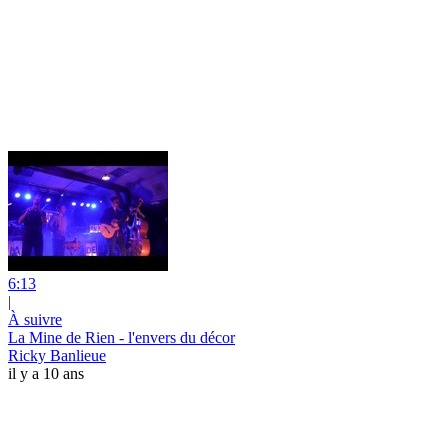
6:13
|
À suivre
La Mine de Rien - l'envers du décor
Ricky Banlieue
il y a 10 ans