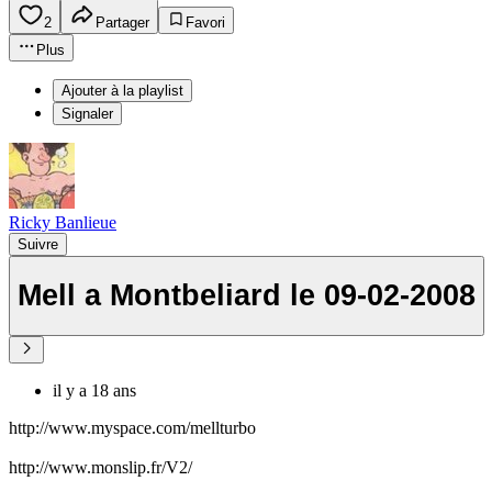
2
Partager
Favori
Plus
Ajouter à la playlist
Signaler
Ricky Banlieue
Suivre
Mell a Montbeliard le 09-02-2008
il y a 18 ans
http://www.myspace.com/mellturbo
http://www.monslip.fr/V2/