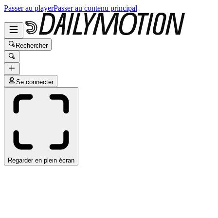
Passer au player
Passer au contenu principal
Rechercher
Se connecter
Regarder en plein écran