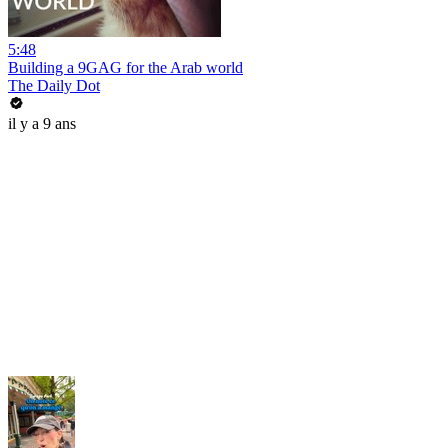
5:48
Building a 9GAG for the Arab world
The Daily Dot
il y a 9 ans