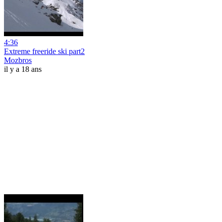
4:36
Extreme freeride ski part2
Mozbros
il y a 18 ans