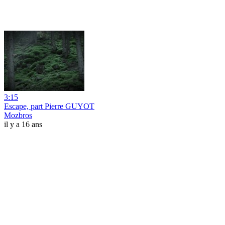
3:15
Escape, part Pierre GUYOT
Mozbros
il y a 16 ans