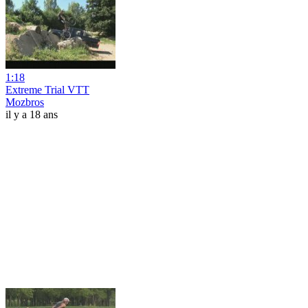
1:18
Extreme Trial VTT
Mozbros
il y a 18 ans