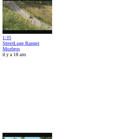
1:35
StreetLuge Ranger
Mozbros
il y a 18 ans