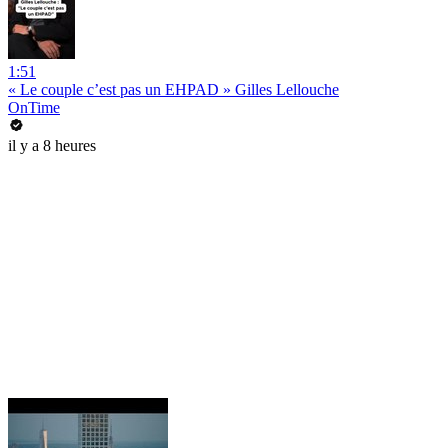
1:51
« Le couple c’est pas un EHPAD » Gilles Lellouche
OnTime
il y a 8 heures