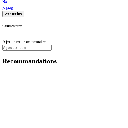
🗞
News
Voir moins
Commentaires
Ajoute ton commentaire
Recommandations