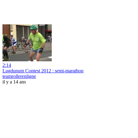
2:14
Lugdunum Contest 2012 : semi-marathon
teamrollerenligne
il y a 14 ans