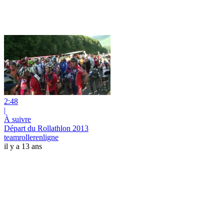
2:48
|
À suivre
Départ du Rollathlon 2013
teamrollerenligne
il y a 13 ans