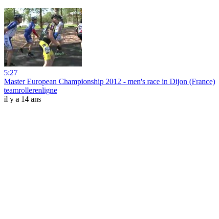
5:27
Master European Championship 2012 - men's race in Dijon (France)
teamrollerenligne
il y a 14 ans