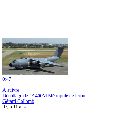
0:47
|
À suivre
Décollage de l'A400M Métropole de Lyon
Gérard Collomb
il y a 11 ans