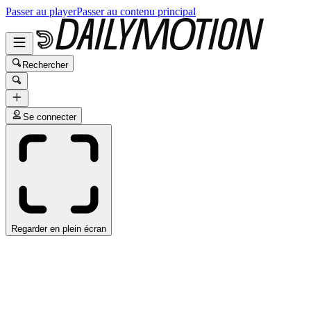
Passer au player
Passer au contenu principal
Rechercher
Se connecter
Regarder en plein écran