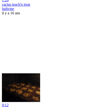
1:26
cactus teach'n treat
ludivine
il y a 16 ans
0:12