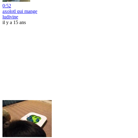
0:52
axolotl qui mange
ludivine
il y a 15 ans