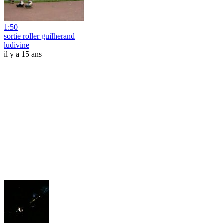
1:50
sortie roller guilherand
ludivine
il y a 15 ans