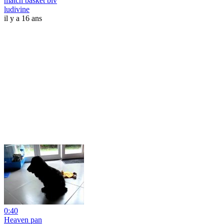
match basket blv
ludivine
il y a 16 ans
0:40
Heaven pan