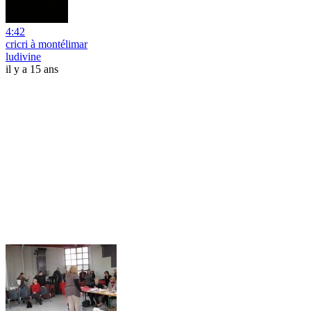
4:42
cricri à montélimar
ludivine
il y a 15 ans