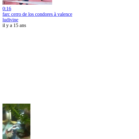
0:16
farc cerro de los condores à valence
ludivine
il y a 15 ans