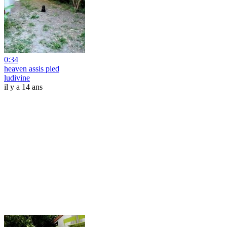
0:34
heaven assis pied
ludivine
il y a 14 ans