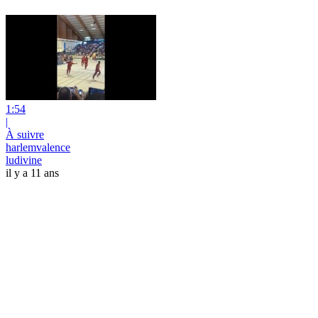
1:54
|
À suivre
harlemvalence
ludivine
il y a 11 ans