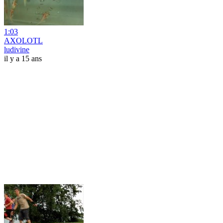
1:03
AXOLOTL
ludivine
il y a 15 ans