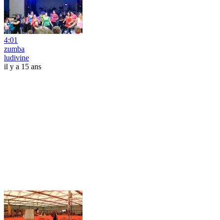
4:01
zumba
ludivine
il y a 15 ans