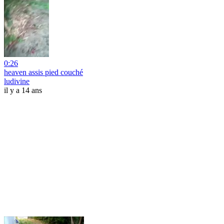
0:26
heaven assis pied couché
ludivine
il y a 14 ans