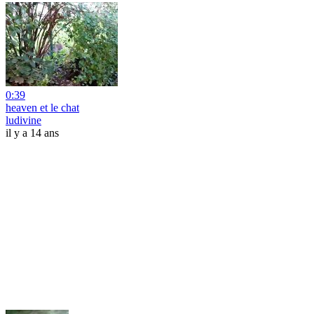
0:39
heaven et le chat
ludivine
il y a 14 ans