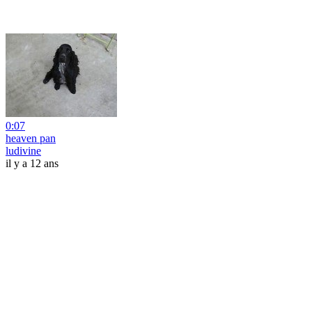
0:07
heaven pan
ludivine
il y a 12 ans