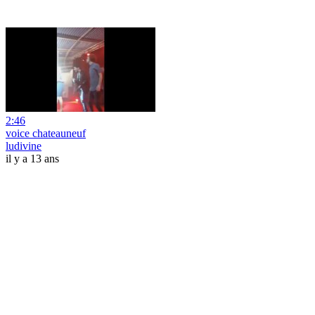
2:46
voice chateauneuf
ludivine
il y a 13 ans