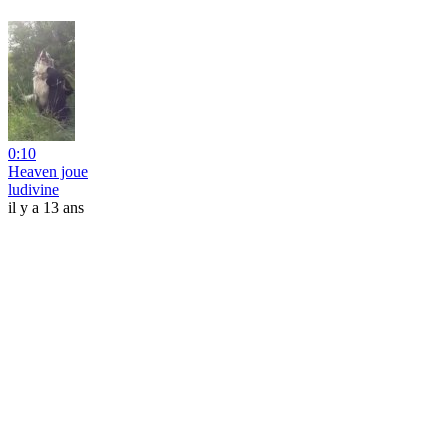
0:10
Heaven joue
ludivine
il y a 13 ans