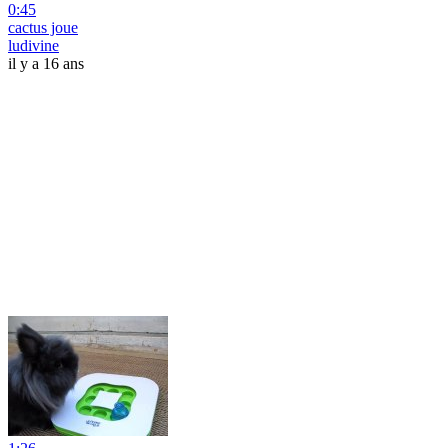
0:45
cactus joue
ludivine
il y a 16 ans