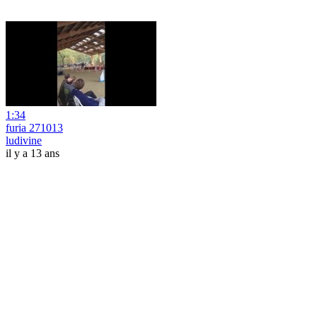
1:34
furia 271013
ludivine
il y a 13 ans