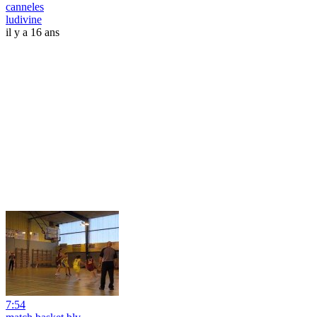
canneles
ludivine
il y a 16 ans
7:54