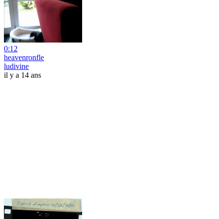
0:12
heavenronfle
ludivine
il y a 14 ans