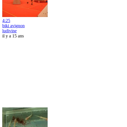
4:25
biki avignon
ludivine
il y a 15 ans