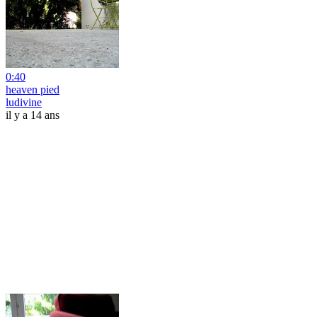
0:40
heaven pied
ludivine
il y a 14 ans