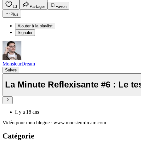
13
Partager
Favori
Plus
Ajouter à la playlist
Signaler
MonsieurDream
Suivre
La Minute Reflexisante #6 : Le te
il y a 18 ans
Vidéo pour mon blogue : www.monsieurdream.com
Catégorie