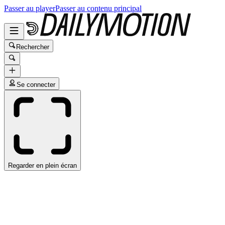
Passer au player
Passer au contenu principal
Rechercher
Se connecter
Regarder en plein écran