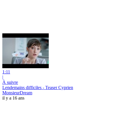
1:11
|
À suivre
Lendemains difficiles - Teaser Cyprien
MonsieurDream
il y a 16 ans