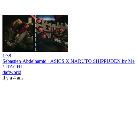
1:38
Sebastien-Abdelhamid - ASICS X NARUTO SHIPPUDEN by Me
! ITACHI
daftworld
il y a 4 ans