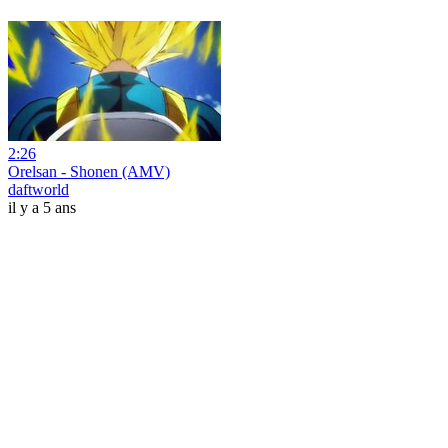
2:26
Orelsan - Shonen (AMV)
daftworld
il y a 5 ans