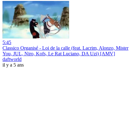
5:45
Classico Organisé - Loi de la calle (feat. Lacrim, Alonzo, Mister
You, JUL, Niro, Kofs, Le Rat Luciano, DA Uzi) [AMV]
daftworld
il y a 5 ans