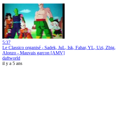
5:37
Le Classico organisé - Sadek, JuL, Isk, Fahar, YL, Uzi, Zbig,
Alonzo - Mauvais garçon [AMV]
daftworld
il y a 5 ans