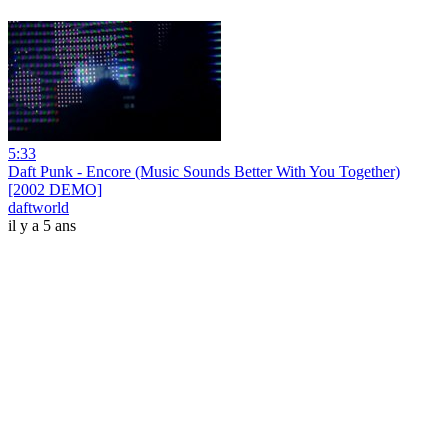
5:33
Daft Punk - Encore (Music Sounds Better With You Together)
[2002 DEMO]
daftworld
il y a 5 ans