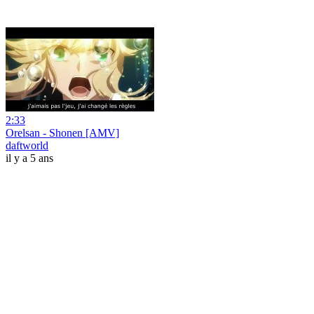
2:33
Orelsan - Shonen [AMV]
daftworld
il y a 5 ans