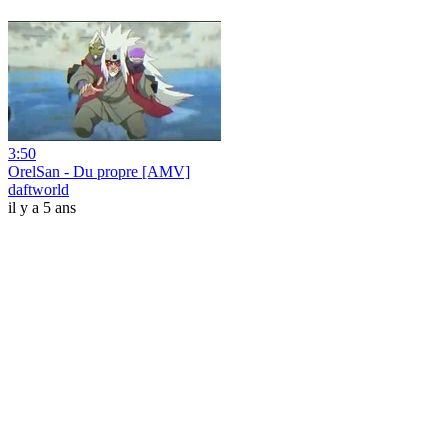
3:50
OrelSan - Du propre [AMV]
daftworld
il y a 5 ans