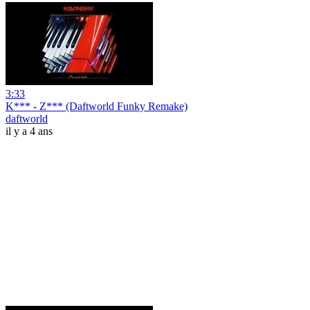
3:33
K*** - Z*** (Daftworld Funky Remake)
daftworld
il y a 4 ans