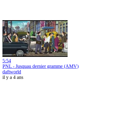
5:54
PNL - Jusquau dernier gramme (AMV)
daftworld
il y a 4 ans