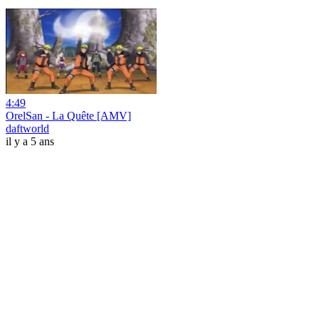
4:49
OrelSan - La Quête [AMV]
daftworld
il y a 5 ans