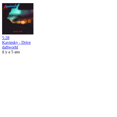
5:28
Kavinsky - Drive
daftworld
il y a 5 ans