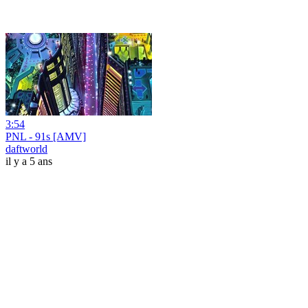
3:54
PNL - 91s [AMV]
daftworld
il y a 5 ans