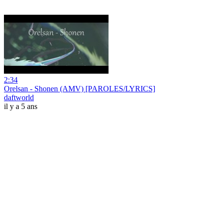
2:34
Orelsan - Shonen (AMV) [PAROLES/LYRICS]
daftworld
il y a 5 ans