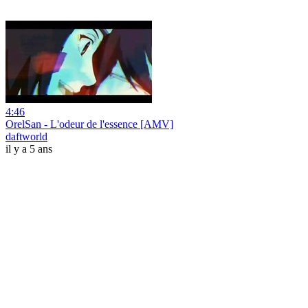
4:46
OrelSan - L'odeur de l'essence [AMV]
daftworld
il y a 5 ans