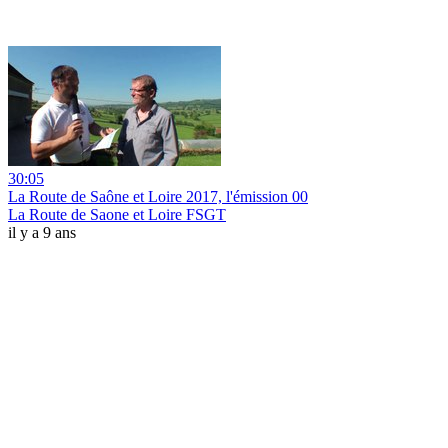
30:05
La Route de Saône et Loire 2017, l'émission 00
La Route de Saone et Loire FSGT
il y a 9 ans