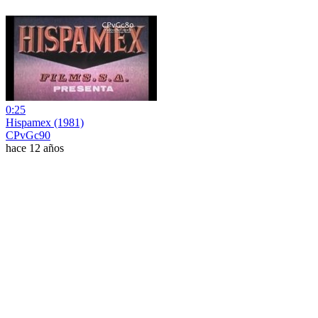
0:25
Hispamex (1981)
CPvGc90
hace 12 años