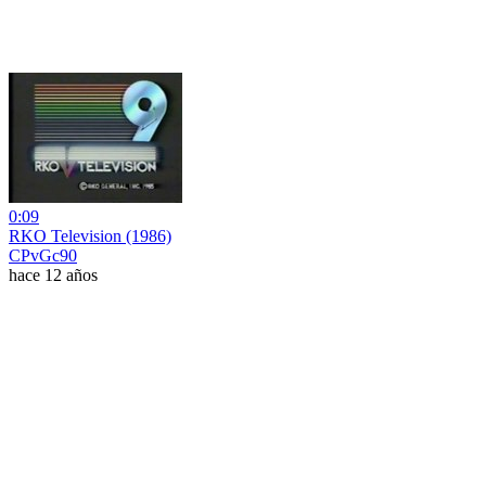
0:09
RKO Television (1986)
CPvGc90
hace 12 años