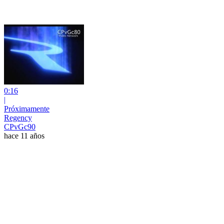
0:16
|
Próximamente
Regency
CPvGc90
hace 11 años