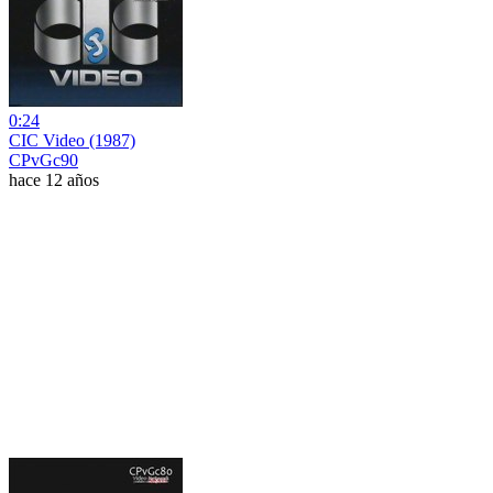
0:24
CIC Video (1987)
CPvGc90
hace 12 años