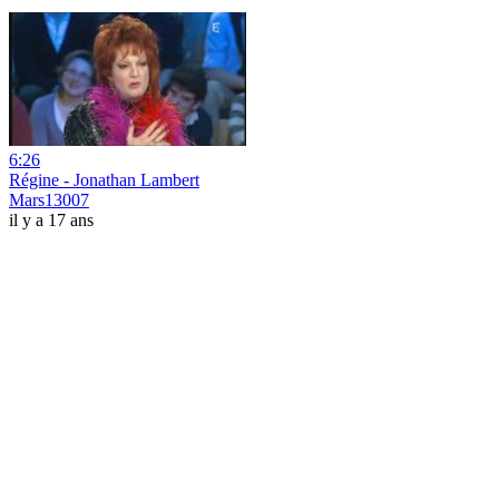
6:26
Régine - Jonathan Lambert
Mars13007
il y a 17 ans