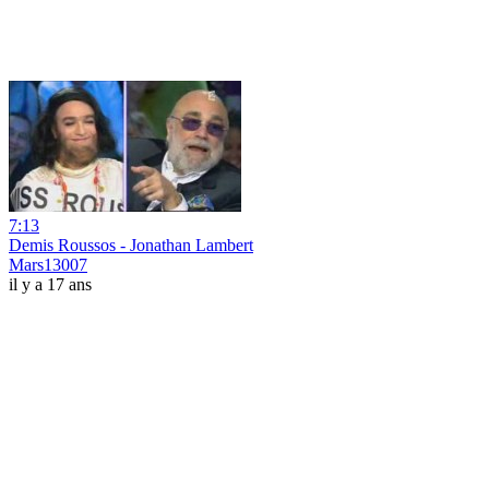
7:13
Demis Roussos - Jonathan Lambert
Mars13007
il y a 17 ans