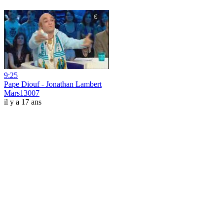
9:25
Pape Diouf - Jonathan Lambert
Mars13007
il y a 17 ans