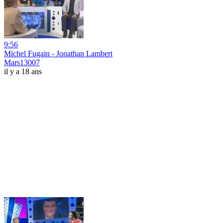
9:56
Michel Fugain - Jonathan Lambert
Mars13007
il y a 18 ans