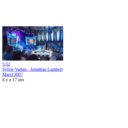
5:52
Sylvie Vartan - Jonathan Lambert
Mars13007
il y a 17 ans