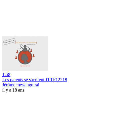
1:58
Les parents se sacrifent JTTF12218
Jérôme messinguiral
il y a 18 ans