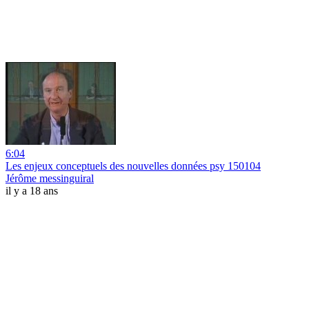
6:04
Les enjeux conceptuels des nouvelles données psy 150104
Jérôme messinguiral
il y a 18 ans