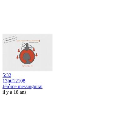
5:32
13htf12108
Jérôme messinguiral
il y a 18 ans