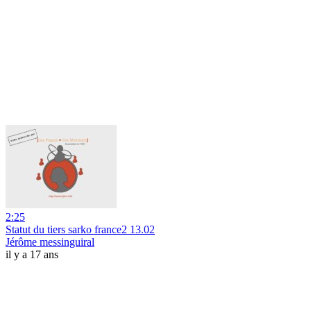
2:25
Statut du tiers sarko france2 13.02
Jérôme messinguiral
il y a 17 ans