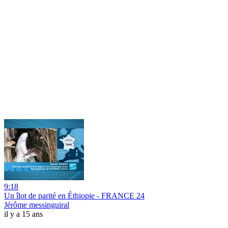
9:18
Un îlot de parité en Éthiopie - FRANCE 24
Jérôme messinguiral
il y a 15 ans