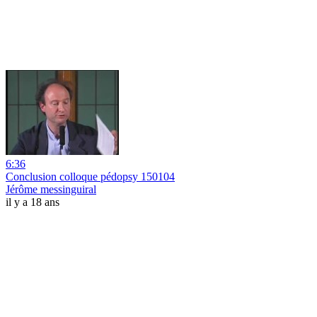
6:36
Conclusion colloque pédopsy 150104
Jérôme messinguiral
il y a 18 ans