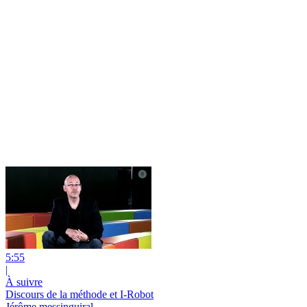
5:55
|
À suivre
Discours de la méthode et I-Robot
Jérôme messinguiral