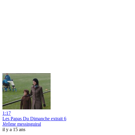
1:17
Les Papas Du Dimanche extrait 6
Jérôme messinguiral
il y a 15 ans