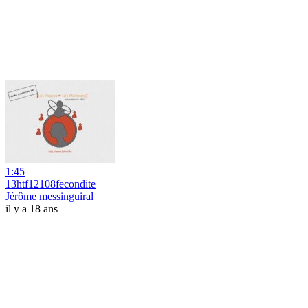
1:45
13htf12108fecondite
Jérôme messinguiral
il y a 18 ans