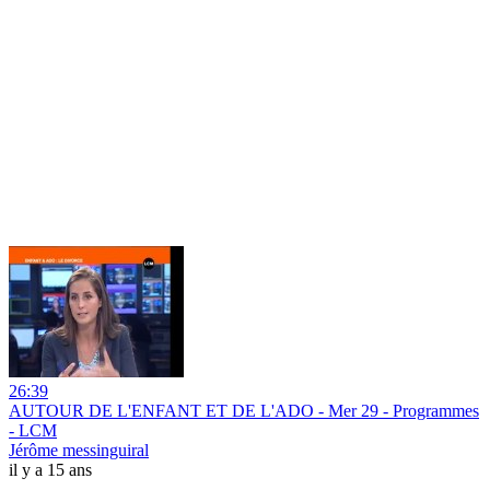
26:39
AUTOUR DE L'ENFANT ET DE L'ADO - Mer 29 - Programmes
- LCM
Jérôme messinguiral
il y a 15 ans