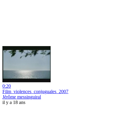
0:20
Film_violences_conjuguales_2007
Jérôme messinguiral
il y a 18 ans