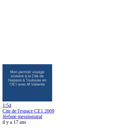
1:54
Cite de l'espace CE1 2009
Jérôme messinguiral
il y a 17 ans