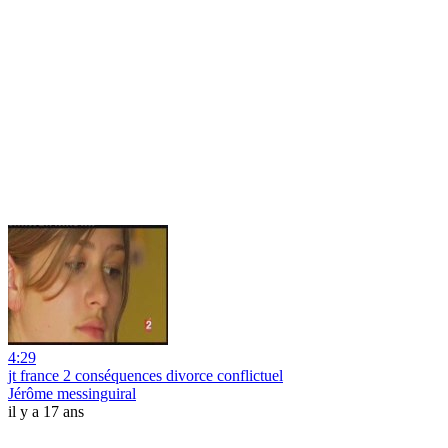
4:29
jt france 2 conséquences divorce conflictuel
Jérôme messinguiral
il y a 17 ans