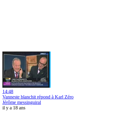
14:48
Vanneste blanchit répond à Karl Zéro
Jérôme messinguiral
il y a 18 ans