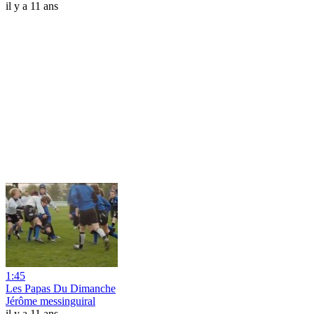
il y a 11 ans
1:45
Les Papas Du Dimanche
Jérôme messinguiral
il y a 11 ans