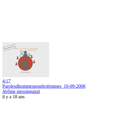
4:17
Parolesdhommespourlesfemmes_10-09-2008
Jérôme messinguiral
il y a 18 ans