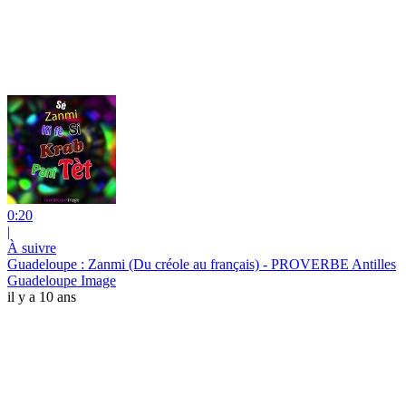
0:20
|
À suivre
Guadeloupe : Zanmi (Du créole au français) - PROVERBE Antilles
Guadeloupe Image
il y a 10 ans