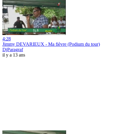
4:28
Jimmy DEVARIEUX - Ma fièvre (Podium du tour)
DjParagraf
il y a 13 ans