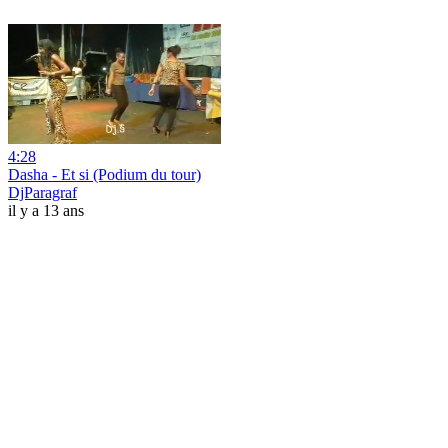
4:28
Dasha - Et si (Podium du tour)
DjParagraf
il y a 13 ans