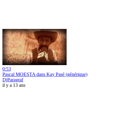
0:53
Pascal MOESTA dans Kay Pasé (générique)
DjParagraf
il y a 13 ans