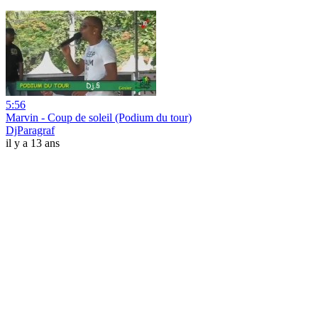
5:56
Marvin - Coup de soleil (Podium du tour)
DjParagraf
il y a 13 ans