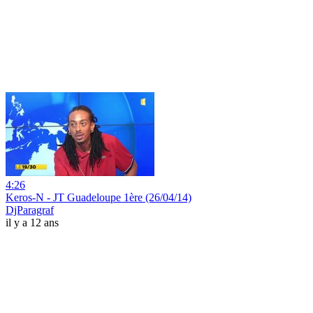
4:26
Keros-N - JT Guadeloupe 1ère (26/04/14)
DjParagraf
il y a 12 ans