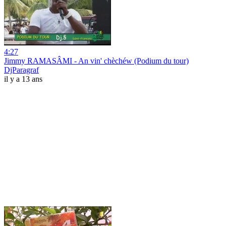
4:27
Jimmy RAMASÂMI - An vin' chèchéw (Podium du tour)
DjParagraf
il y a 13 ans