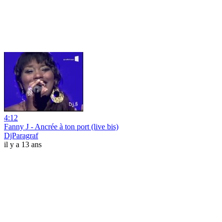
4:12
Fanny J - Ancrée à ton port (live bis)
DjParagraf
il y a 13 ans