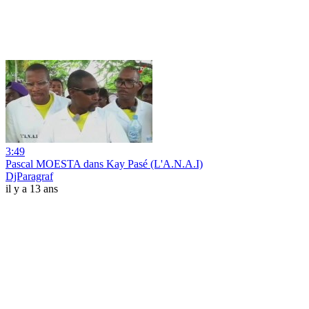
3:49
Pascal MOESTA dans Kay Pasé (L'A.N.A.I)
DjParagraf
il y a 13 ans