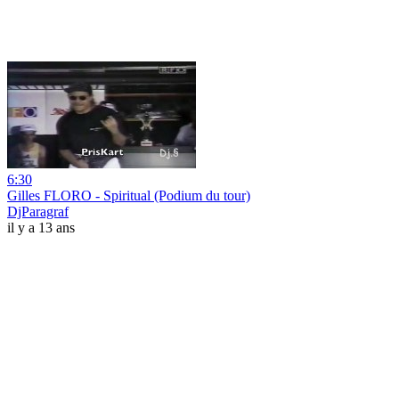
6:30
Gilles FLORO - Spiritual (Podium du tour)
DjParagraf
il y a 13 ans