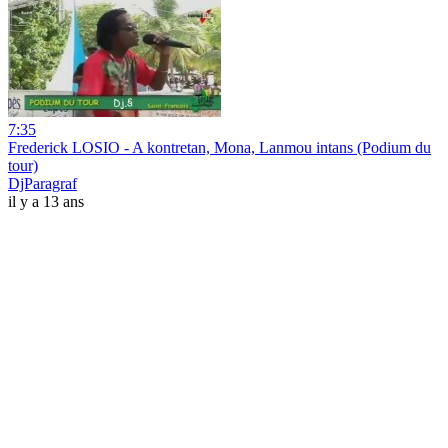
7:35
Frederick LOSIO - A kontretan, Mona, Lanmou intans (Podium du
tour)
DjParagraf
il y a 13 ans