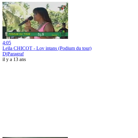
4:05
Leïla CHICOT - Lov intans (Podium du tour)
DjParagraf
il y a 13 ans