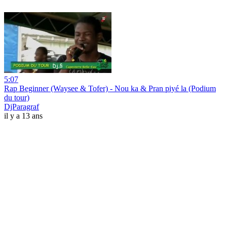
5:07
Rap Beginner (Waysee & Tofer) - Nou ka & Pran piyé la (Podium
du tour)
DjParagraf
il y a 13 ans