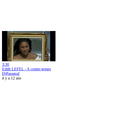
3:30
Edith LEFEL - A contre-temps
DjParagraf
il y a 12 ans