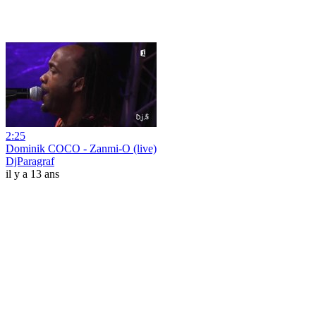
2:25
Dominik COCO - Zanmi-O (live)
DjParagraf
il y a 13 ans