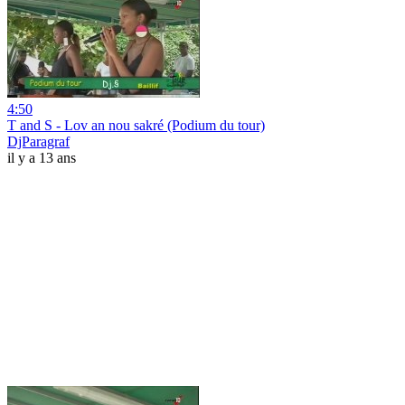
4:50
T and S - Lov an nou sakré (Podium du tour)
DjParagraf
il y a 13 ans