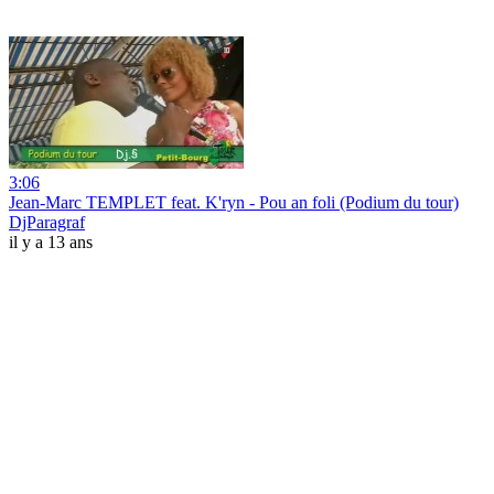
3:06
Jean-Marc TEMPLET feat. K'ryn - Pou an foli (Podium du tour)
DjParagraf
il y a 13 ans