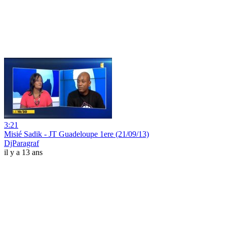
3:21
Misié Sadik - JT Guadeloupe 1ere (21/09/13)
DjParagraf
il y a 13 ans