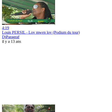
4:19
Louis PERSIL - Lov mwen lov (Podium du tour)
DjParagraf
il y a 13 ans