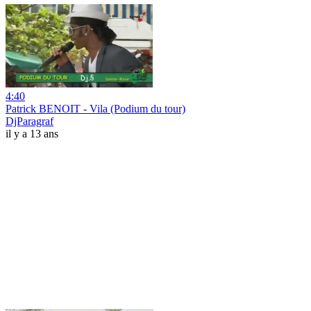
4:40
Patrick BENOIT - Vila (Podium du tour)
DjParagraf
il y a 13 ans