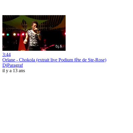
3:44
Orlane - Chokola (extrait live Podium fête de Ste-Rose)
DjParagraf
il y a 13 ans