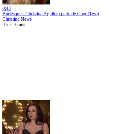
0:43
Burlesque - Christina Aguilera parle de Cher (Tess)
Christina News
il y a 16 ans