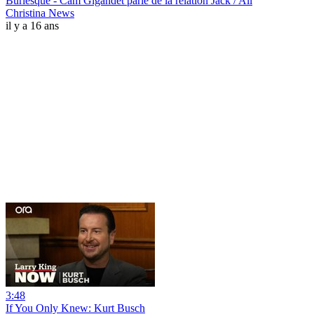
Burlesque - Cam Gigandet parle de la relation Jack / Ali
Christina News
il y a 16 ans
3:48
If You Only Knew: Kurt Busch