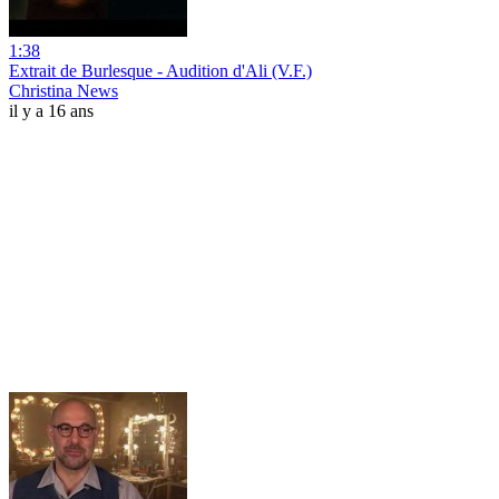
1:38
Extrait de Burlesque - Audition d'Ali (V.F.)
Christina News
il y a 16 ans