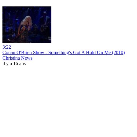
3:22
Conan O'Brien Show - Something's Got A Hold On Me (2010)
Christina News
il y a 16 ans