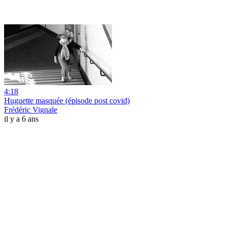
4:18
Huguette masquée (épisode post covid)
Frédéric Vignale
il y a 6 ans