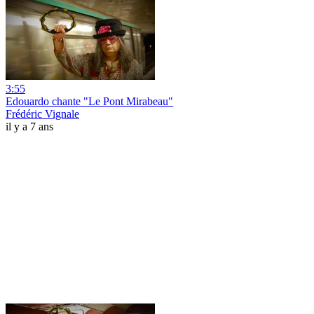
3:55
Edouardo chante "Le Pont Mirabeau"
Frédéric Vignale
il y a 7 ans