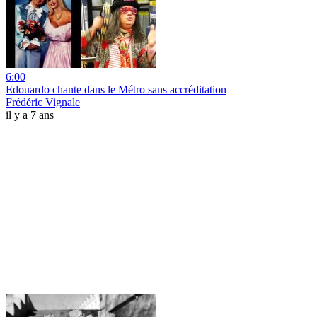
6:00
Edouardo chante dans le Métro sans accréditation
Frédéric Vignale
il y a 7 ans