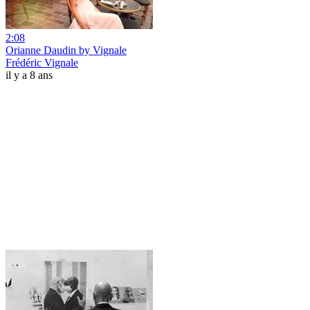
2:08
Orianne Daudin by Vignale
Frédéric Vignale
il y a 8 ans