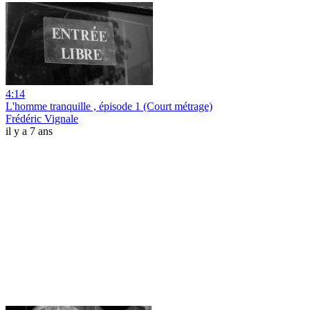
4:14
L'homme tranquille , épisode 1 (Court métrage)
Frédéric Vignale
il y a 7 ans