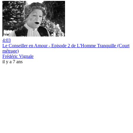
4:03
Le Conseiller en Amour - Episode 2 de L'Homme Tranquille (Court
métrage)
Frédéric Vignale
il y a 7 ans