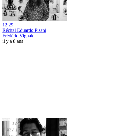
12:29
Récital Eduardo Pisani
Frédéric Vignale
il y a 8 ans