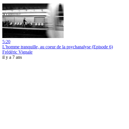
5:20
L'homme tranquille, au coeur de la psychanalyse (Episode 6)
Frédéric Vignale
il y a 7 ans