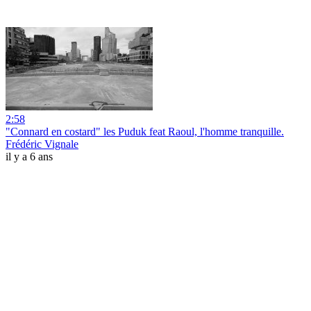
2:58
"Connard en costard" les Puduk feat Raoul, l'homme tranquille.
Frédéric Vignale
il y a 6 ans