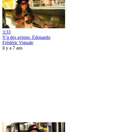
3:33
Y'a des avions- Edouardo
Frédéric Vignale
il y a 7 ans