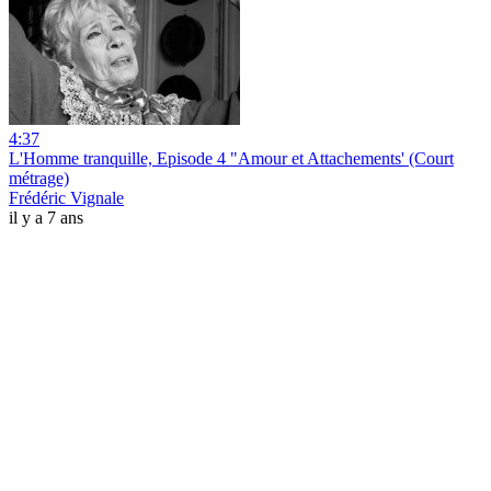
4:37
L'Homme tranquille, Episode 4 "Amour et Attachements' (Court
métrage)
Frédéric Vignale
il y a 7 ans