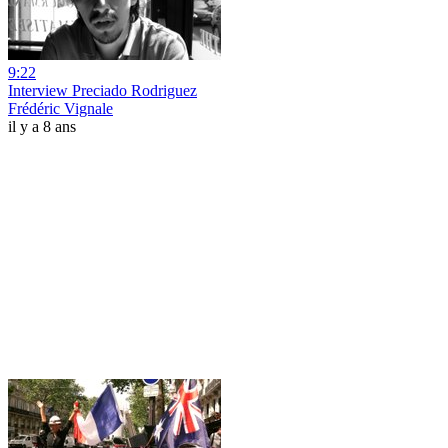
9:22
Interview Preciado Rodriguez
Frédéric Vignale
il y a 8 ans