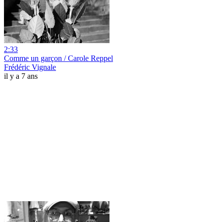
2:33
Comme un garçon / Carole Reppel
Frédéric Vignale
il y a 7 ans