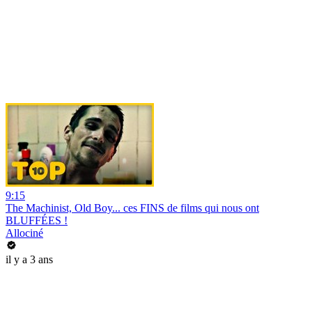
9:15
The Machinist, Old Boy... ces FINS de films qui nous ont
BLUFFÉES !
Allociné
il y a 3 ans