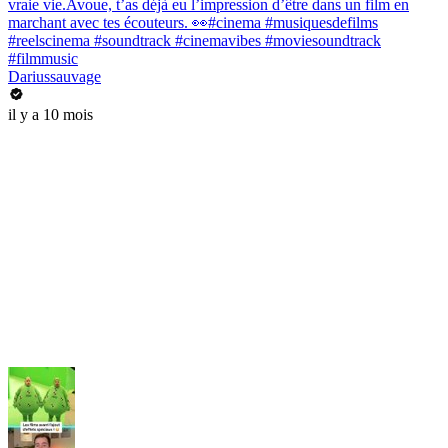
vraie vie.Avoue, t’as déjà eu l’impression d’être dans un film en
marchant avec tes écouteurs. 👀#cinema #musiquesdefilms
#reelscinema #soundtrack #cinemavibes #moviesoundtrack
#filmmusic
Dariussauvage
il y a 10 mois