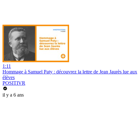
1:11
Hommage à Samuel Paty : découvrez la lettre de Jean Jaurès lue aux
élèves
POSITIVR
il y a 6 ans