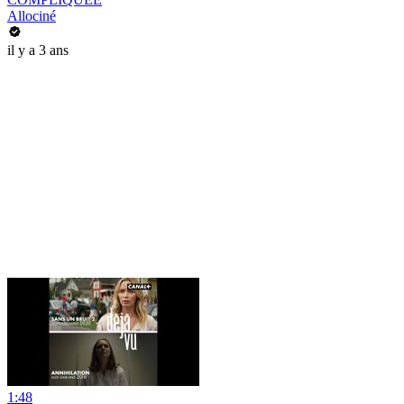
Allociné
il y a 3 ans
1:48