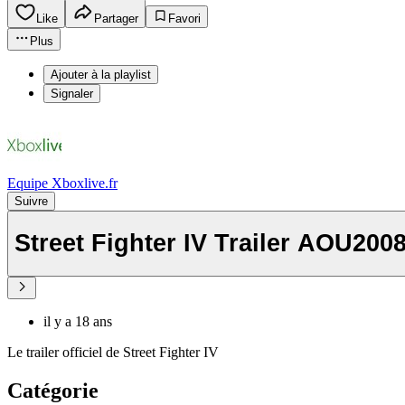
Like
Partager
Favori
Plus
Ajouter à la playlist
Signaler
Equipe Xboxlive.fr
Suivre
Street Fighter IV Trailer AOU200
il y a 18 ans
Le trailer officiel de Street Fighter IV
Catégorie