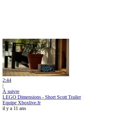
2:44
|
À suivre
LEGO Dimensions - Short Scott Trailer
Equipe Xboxlive.fr
il y a 11 ans