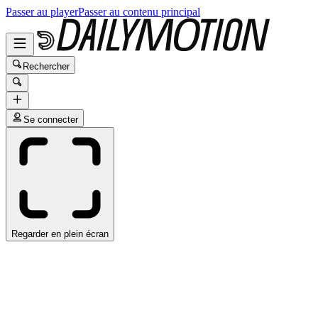
Passer au player
Passer au contenu principal
Rechercher
Se connecter
Regarder en plein écran