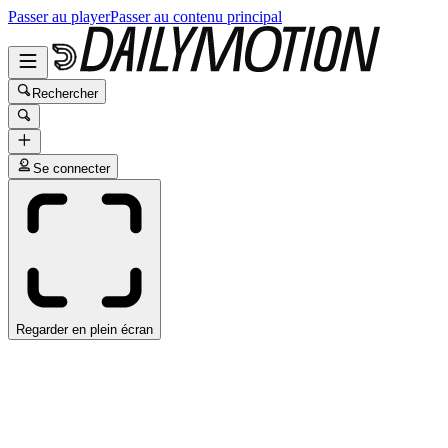
Passer au player
Passer au contenu principal
Rechercher
Se connecter
Regarder en plein écran