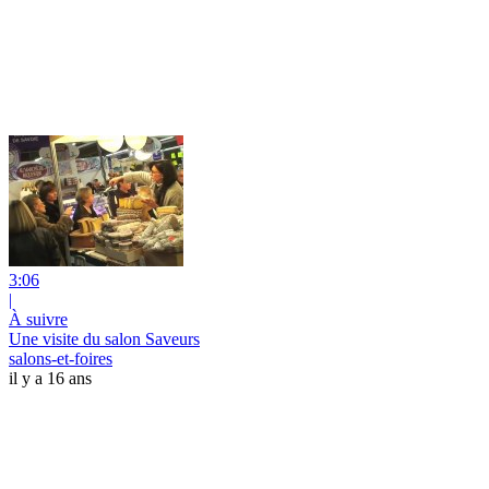
3:06
|
À suivre
Une visite du salon Saveurs
salons-et-foires
il y a 16 ans