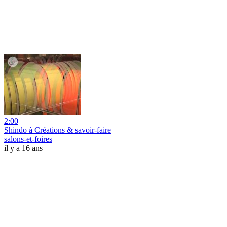
2:00
Shindo à Créations & savoir-faire
salons-et-foires
il y a 16 ans