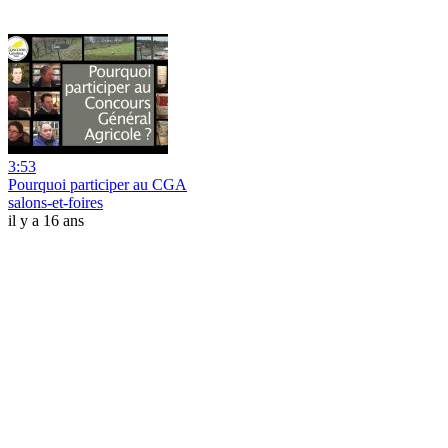
3:53
Pourquoi participer au CGA
salons-et-foires
il y a 16 ans