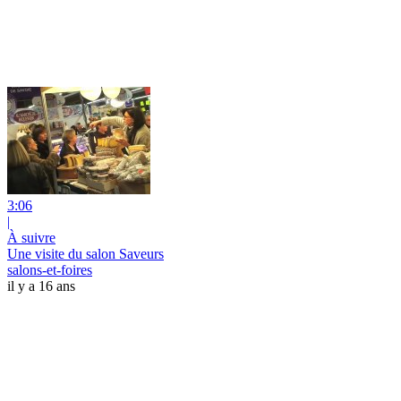
3:06
|
À suivre
Une visite du salon Saveurs
salons-et-foires
il y a 16 ans