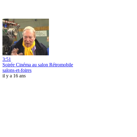
3:51
Soirée Cinéma au salon Rétromobile
salons-et-foires
il y a 16 ans