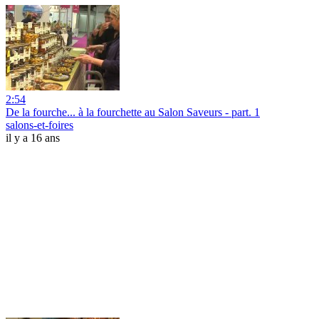
2:54
De la fourche... à la fourchette au Salon Saveurs - part. 1
salons-et-foires
il y a 16 ans