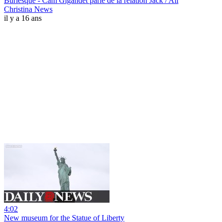
Burlesque - Cam Gigandet parle de la relation Jack / Ali
Christina News
il y a 16 ans
4:02
New museum for the Statue of Liberty