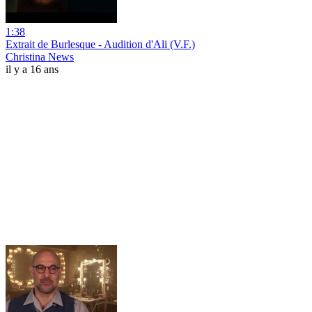
1:38
Extrait de Burlesque - Audition d'Ali (V.F.)
Christina News
il y a 16 ans