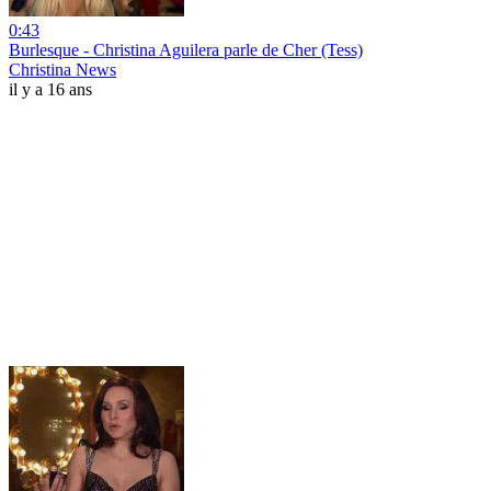
0:43
Burlesque - Christina Aguilera parle de Cher (Tess)
Christina News
il y a 16 ans