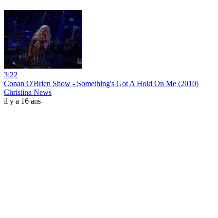
3:22
Conan O'Brien Show - Something's Got A Hold On Me (2010)
Christina News
il y a 16 ans