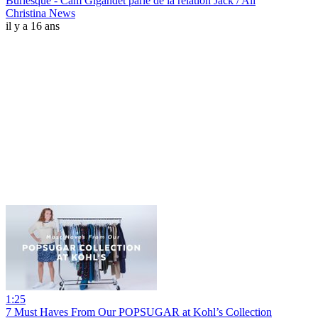
Burlesque - Cam Gigandet parle de la relation Jack / Ali
Christina News
il y a 16 ans
1:25
7 Must Haves From Our POPSUGAR at Kohl’s Collection