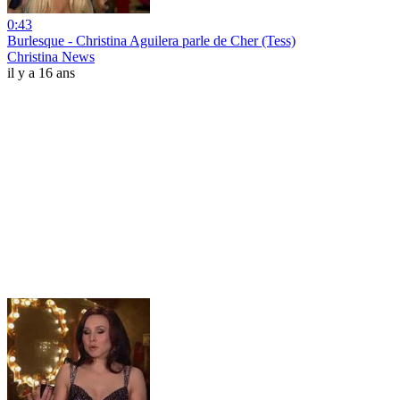
0:43
Burlesque - Christina Aguilera parle de Cher (Tess)
Christina News
il y a 16 ans