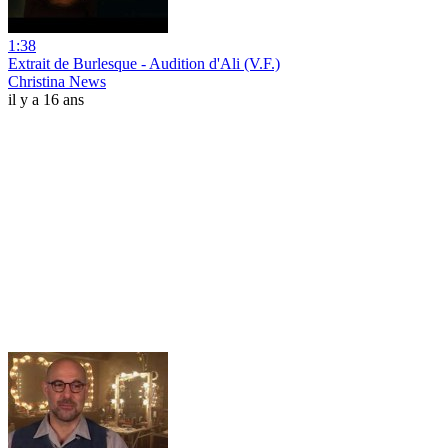
1:38
Extrait de Burlesque - Audition d'Ali (V.F.)
Christina News
il y a 16 ans