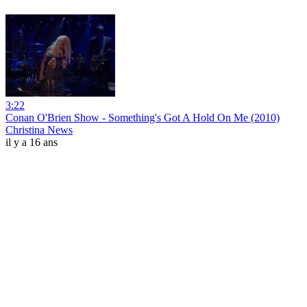
3:22
Conan O'Brien Show - Something's Got A Hold On Me (2010)
Christina News
il y a 16 ans