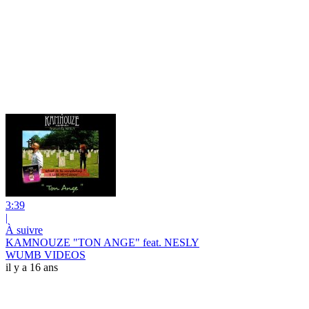
3:39
|
À suivre
KAMNOUZE "TON ANGE" feat. NESLY
WUMB VIDEOS
il y a 16 ans