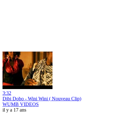
3:32
Dibi Dobo - Wini Wini ( Nouveau Clip)
WUMB VIDEOS
il y a 17 ans