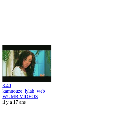
3:40
kamnouze_lylah_web
WUMB VIDEOS
il y a 17 ans