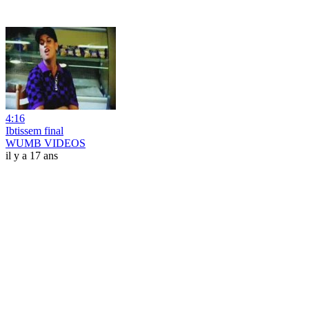
4:16
Ibtissem final
WUMB VIDEOS
il y a 17 ans