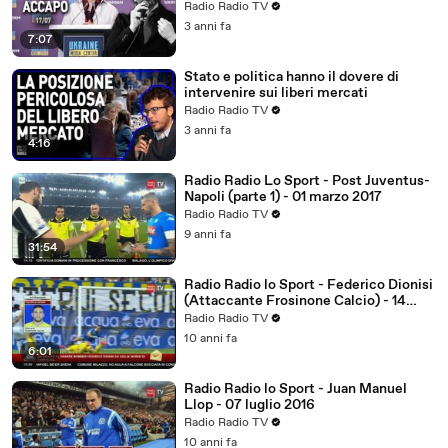
pulizia etnica"
Radio Radio TV
3 anni fa
7:07
Stato e politica hanno il dovere di
intervenire sui liberi mercati
Radio Radio TV
3 anni fa
4:16
Radio Radio Lo Sport - Post Juventus-
Napoli (parte 1) - 01 marzo 2017
Radio Radio TV
9 anni fa
31:54
Radio Radio lo Sport - Federico Dionisi
(Attaccante Frosinone Calcio) - 14
settembre 2016
Radio Radio TV
10 anni fa
6:01
Radio Radio lo Sport - Juan Manuel
Llop - 07 luglio 2016
Radio Radio TV
10 anni fa