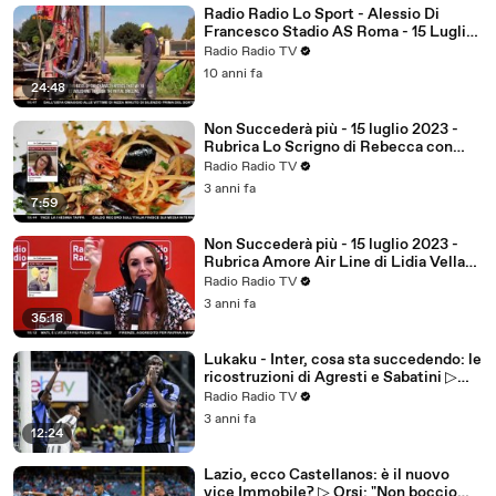
Radio Radio Lo Sport - Alessio Di
Francesco Stadio AS Roma - 15 Luglio
2016
Radio Radio TV
10 anni fa
24:48
Non Succederà più - 15 luglio 2023 -
Rubrica Lo Scrigno di Rebecca con
Rebecca De Pasquale(GF14)
Radio Radio TV
3 anni fa
7:59
Non Succederà più - 15 luglio 2023 -
Rubrica Amore Air Line di Lidia Vella
(GF14)
Radio Radio TV
3 anni fa
35:18
Lukaku - Inter, cosa sta succedendo: le
ricostruzioni di Agresti e Sabatini ▷
"Telefonata burrascosa nella notte"
Radio Radio TV
3 anni fa
12:24
Lazio, ecco Castellanos: è il nuovo
vice Immobile? ▷ Orsi: "Non boccio