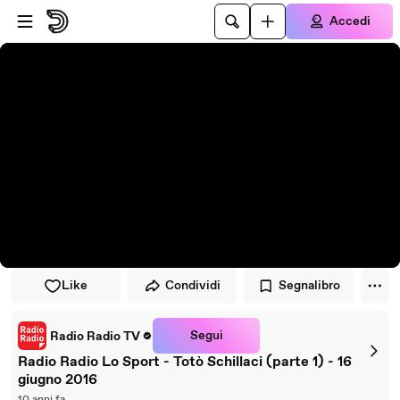
Vai al lettore
Passa al contenuto principale
Accedi
Like
Condividi
Segnalibro
Segui
Radio Radio TV
Radio Radio Lo Sport - Totò Schillaci (parte 1) - 16
giugno 2016