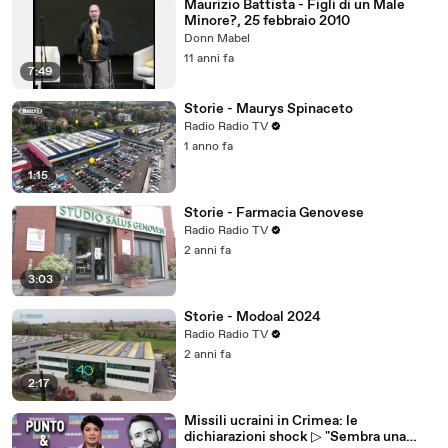
Maurizio Battista - Figli di un Male
Minore?, 25 febbraio 2010
Donn Mabel
11 anni fa
7:49
Storie - Maurys Spinaceto
Radio Radio TV
1 anno fa
1:15
Storie - Farmacia Genovese
Radio Radio TV
2 anni fa
3:03
Storie - Modoal 2024
Radio Radio TV
2 anni fa
2:17
Missili ucraini in Crimea: le
dichiarazioni shock ▷ "Sembra una