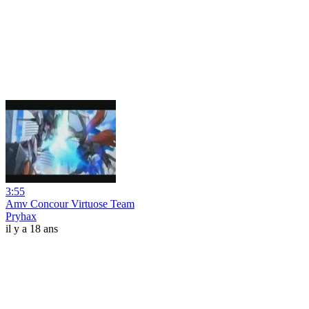
3:55
Amv Concour Virtuose Team
Pryhax
il y a 18 ans