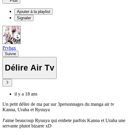
Plus
Ajouter à la playlist
Signaler
Pryhax
Suivre
Délire Air Tv
il y a 18 ans
Un petit délire de ma par sur 3personnages du manga air tv
Kanna, Uraha et Ryuuya
J'aime beaucoup Ryuuya qui embete parfois Kanna et Uraha une
servante plutot bizarre xD