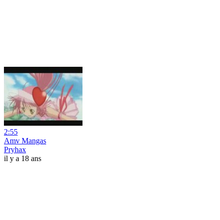
2:55
Amv Mangas
Pryhax
il y a 18 ans