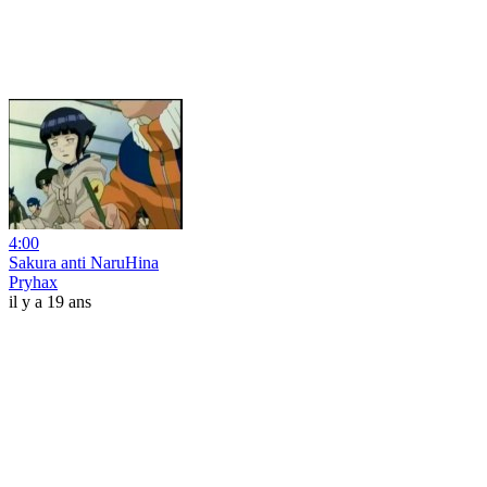
4:00
Sakura anti NaruHina
Pryhax
il y a 19 ans