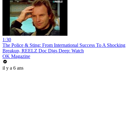
1:30
The Police & Sting: From International Success To A Shocking
Breakup, REELZ Doc Digs Deep: Watch
OK Magazine
il y a 6 ans