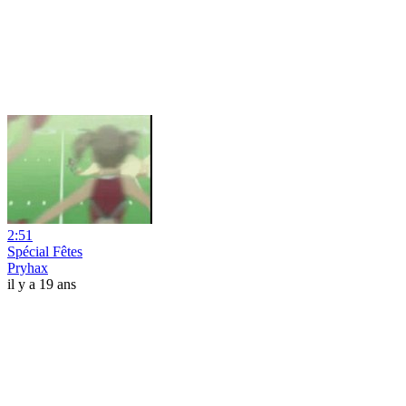
2:51
Spécial Fêtes
Pryhax
il y a 19 ans