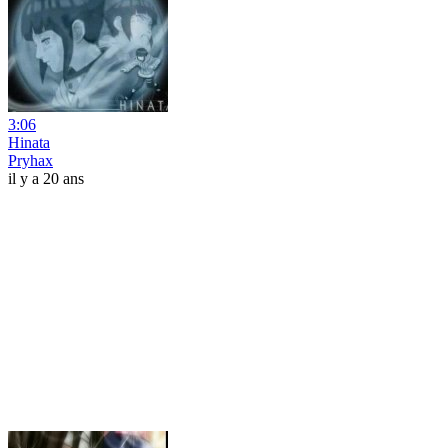
3:06
Hinata
Pryhax
il y a 20 ans