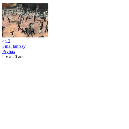
4:12
Final fantasy
Pryhax
il y a 20 ans