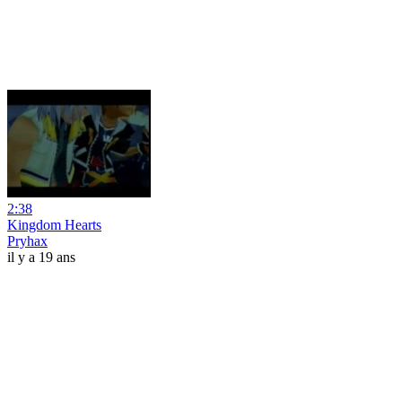
2:38
Kingdom Hearts
Pryhax
il y a 19 ans