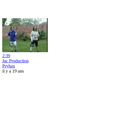
2:39
Jac Production
Pryhax
il y a 19 ans