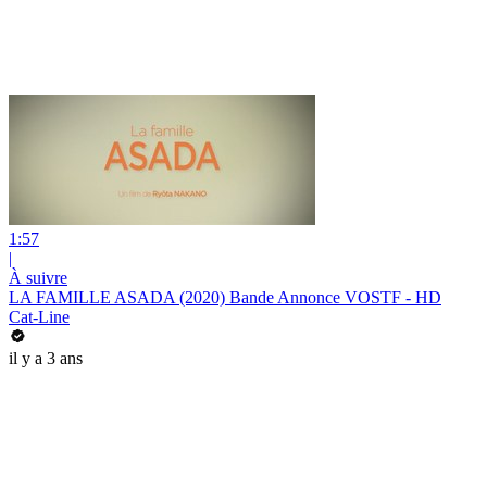
1:57
|
À suivre
LA FAMILLE ASADA (2020) Bande Annonce VOSTF - HD
Cat-Line
il y a 3 ans