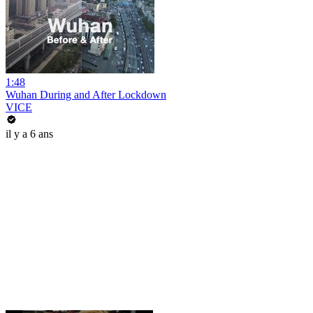
1:48
Wuhan During and After Lockdown
VICE
il y a 6 ans