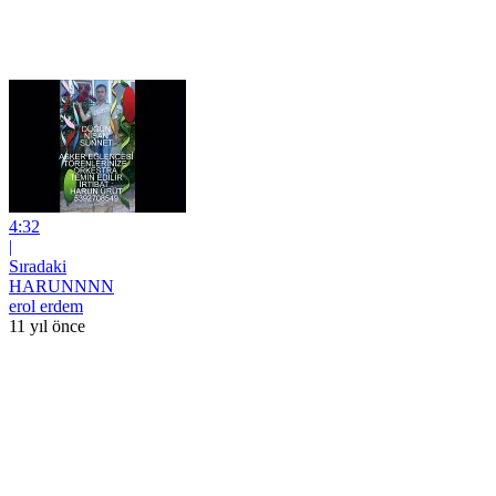
4:32
|
Sıradaki
HARUNNNN
erol erdem
11 yıl önce