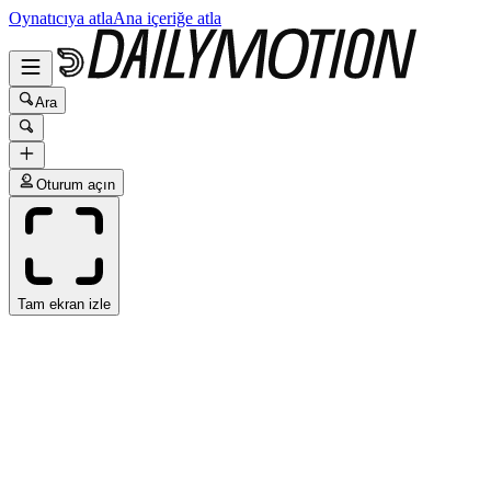
Oynatıcıya atla
Ana içeriğe atla
Ara
Oturum açın
Tam ekran izle