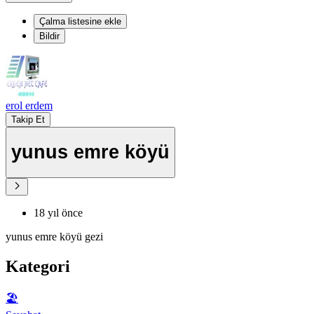
Çalma listesine ekle
Bildir
erol erdem
Takip Et
yunus emre köyü
18 yıl önce
yunus emre köyü gezi
Kategori
🏖