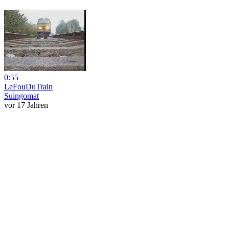
0:55
LeFouDuTrain
Suingomat
vor 17 Jahren