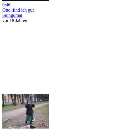
0:46
Otto..find ich gut
Suingomat
vor 18 Jahren