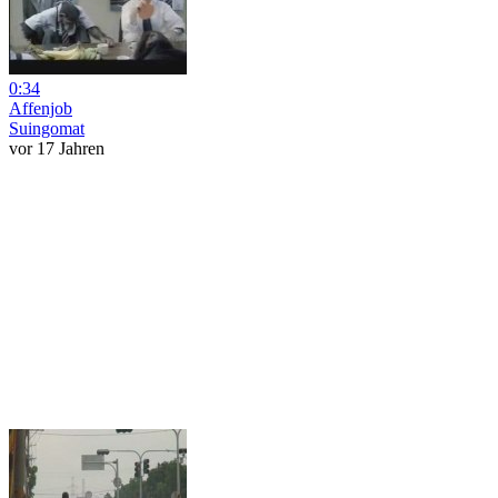
0:34
Affenjob
Suingomat
vor 17 Jahren