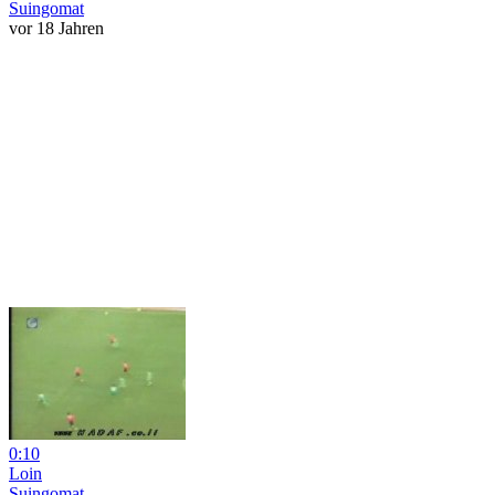
Suingomat
vor 18 Jahren
0:10
Loin
Suingomat