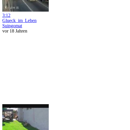
3:12
Glueck_im_Leben
Suingomat
vor 18 Jahren