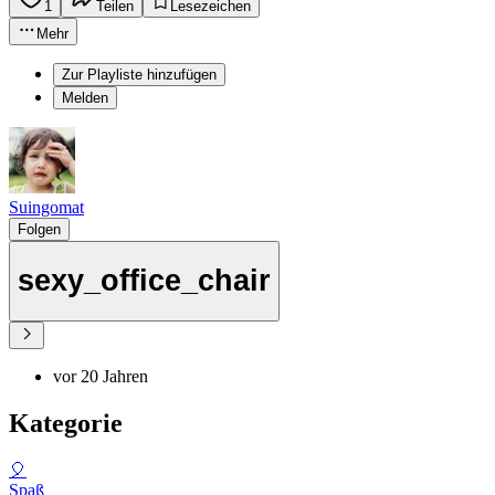
1
Teilen
Lesezeichen
Mehr
Zur Playliste hinzufügen
Melden
Suingomat
Folgen
sexy_office_chair
vor 20 Jahren
Kategorie
🎈
Spaß