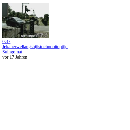
0:37
Jekanerwellangshijistochnooitoptijd
Suingomat
vor 17 Jahren