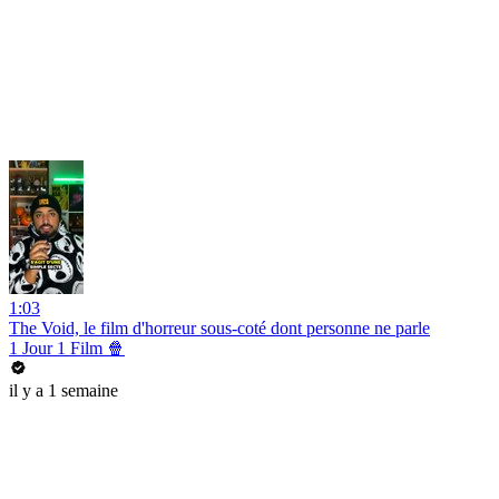
1:03
The Void, le film d'horreur sous-coté dont personne ne parle
1 Jour 1 Film 🍿
il y a 1 semaine