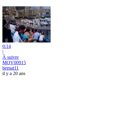
0:14
|
À suivre
MOV00915
bernat11
il y a 20 ans