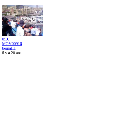
0:16
MOV00916
bernat11
il y a 20 ans