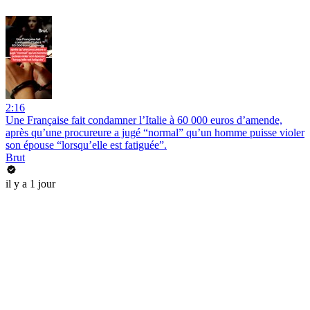
2:16
Une Française fait condamner l’Italie à 60 000 euros d’amende,
après qu’une procureure a jugé “normal” qu’un homme puisse violer
son épouse “lorsqu’elle est fatiguée”.
Brut
il y a 1 jour