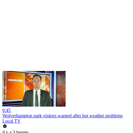
0:45
Wolverhampton park visitors warned after hot weather problems
Local TV
il y a 3 heures