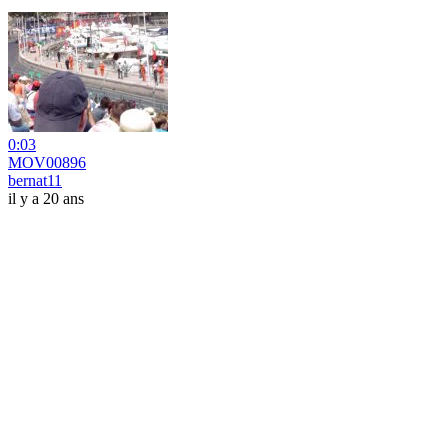
0:03
MOV00896
bernat11
il y a 20 ans