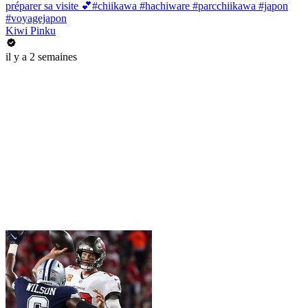
préparer sa visite 💕#chiikawa #hachiware #parcchiikawa #japon
#voyagejapon
Kiwi Pinku
il y a 2 semaines