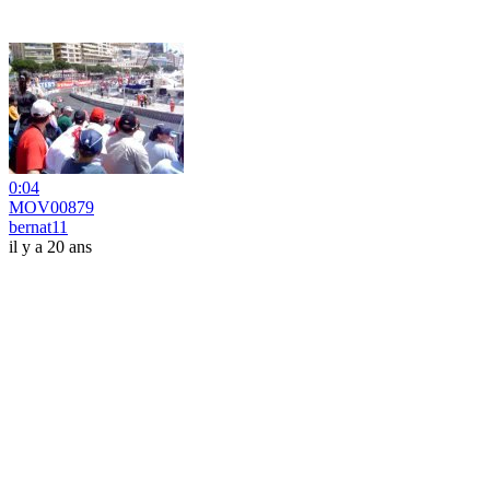
0:04
MOV00879
bernat11
il y a 20 ans