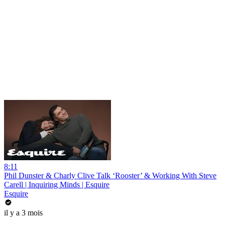
8:11
Phil Dunster & Charly Clive Talk ‘Rooster’ & Working With Steve
Carell | Inquiring Minds | Esquire
Esquire
il y a 3 mois