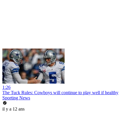
1:26
The Tuck Rules: Cowboys will continue to play well if healthy
Sporting News
il y a 12 ans