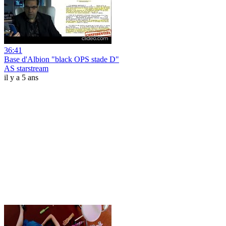
36:41
Base d'Albion "black OPS stade D"
AS starstream
il y a 5 ans