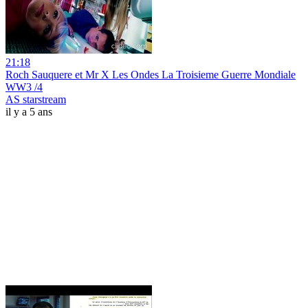
21:18
Roch Sauquere et Mr X Les Ondes La Troisieme Guerre Mondiale
WW3 /4
AS starstream
il y a 5 ans