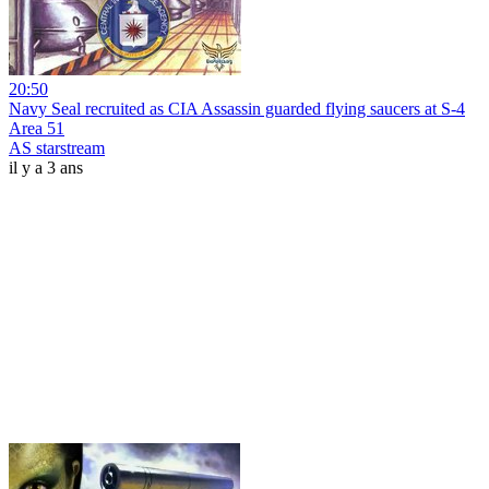
20:50
Navy Seal recruited as CIA Assassin guarded flying saucers at S-4
Area 51
AS starstream
il y a 3 ans