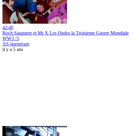
42:40
Roch Sauquere et Mr X Les Ondes la Troisieme Guerre Mondiale
WW3 /3
AS starstream
il y a 5 ans