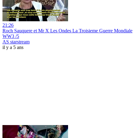
21:26
Roch Sauquere et Mr X Les Ondes La Troisieme Guerre Mondiale
WW3 /5
AS starstream
il y a 5 ans