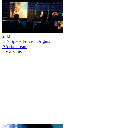
2:43
U S Space Force - Origins
AS starstream
il y a 3 ans