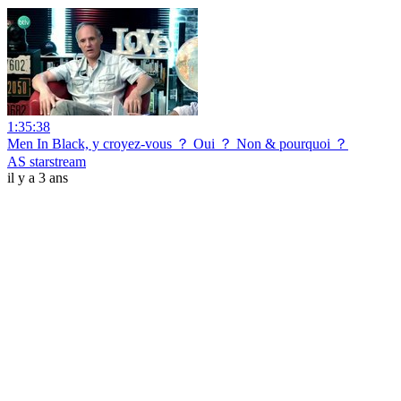
1:35:38
Men In Black, y croyez-vous ？ Oui ？ Non & pourquoi ？
AS starstream
il y a 3 ans