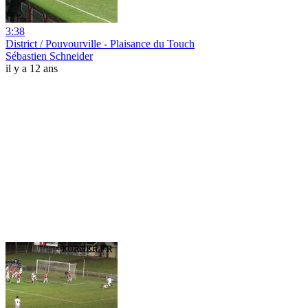
3:38
District / Pouvourville - Plaisance du Touch
Sébastien Schneider
il y a 12 ans