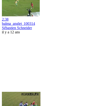
2:38
balma_anglet_100314
Sébastien Schneider
il y a 12 ans