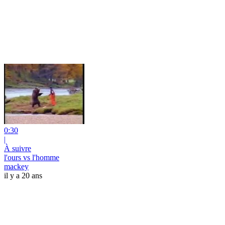
0:30
|
À suivre
l'ours vs l'homme
mackey
il y a 20 ans