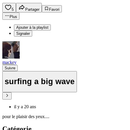
5
Partager
Favori
Plus
Ajouter à la playlist
Signaler
mackey
Suivre
surfing a big wave
il y a 20 ans
pour le plaisir des yeux....
Catégorie