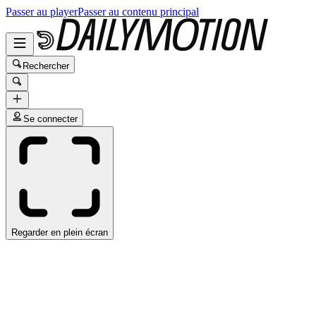
Passer au player
Passer au contenu principal
Rechercher
Se connecter
Regarder en plein écran