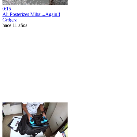
0:15
Ali Posterizes Mihai...Again!!
Grdgez
hace 11 años