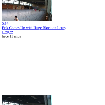
0:16
Erik Comes Up with Huge Block on Leroy
Grdgez
hace 11 años