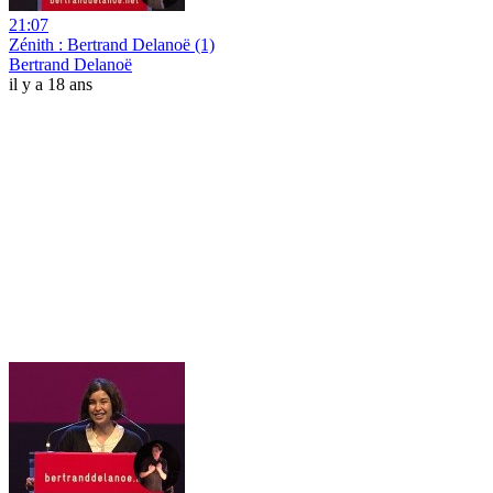
21:07
Zénith : Bertrand Delanoë (1)
Bertrand Delanoë
il y a 18 ans