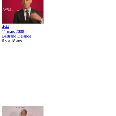
4:44
11 mars 2008
Bertrand Delanoë
il y a 18 ans