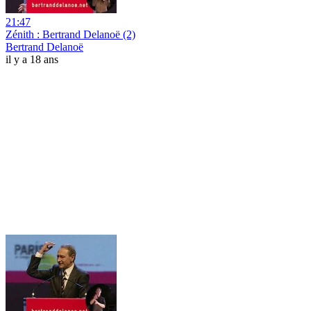
21:47
Zénith : Bertrand Delanoë (2)
Bertrand Delanoë
il y a 18 ans