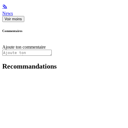
🗞
News
Voir moins
Commentaires
Ajoute ton commentaire
Recommandations