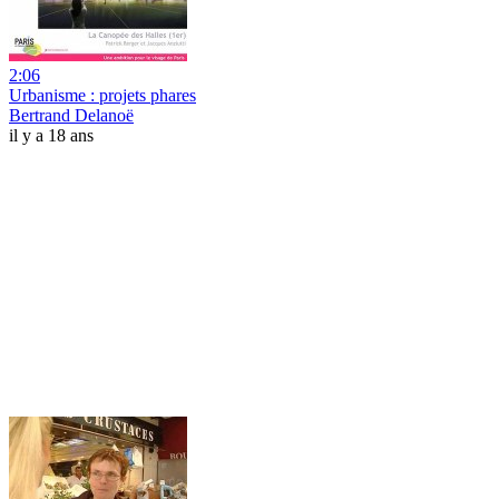
2:06
Urbanisme : projets phares
Bertrand Delanoë
il y a 18 ans