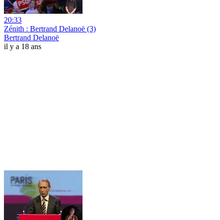
20:33
Zénith : Bertrand Delanoë (3)
Bertrand Delanoë
il y a 18 ans