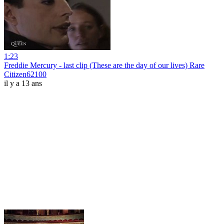
1:23
Freddie Mercury - last clip (These are the day of our lives) Rare
Citizen62100
il y a 13 ans