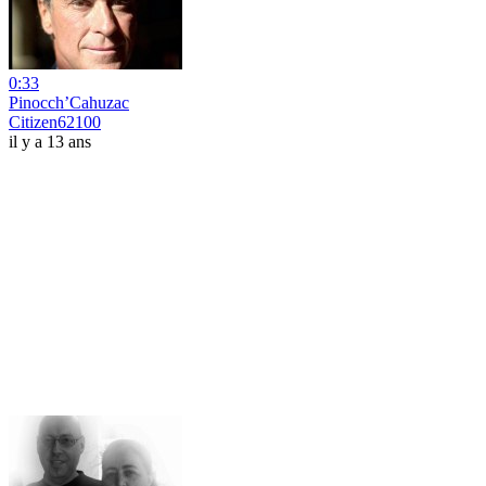
0:33
Pinocch’Cahuzac
Citizen62100
il y a 13 ans