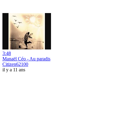
3:48
Manaël Céo - Au paradis
Citizen62100
il y a 11 ans