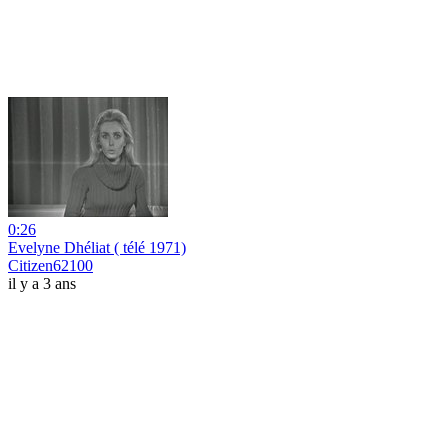
0:26
Evelyne Dhéliat ( télé 1971)
Citizen62100
il y a 3 ans