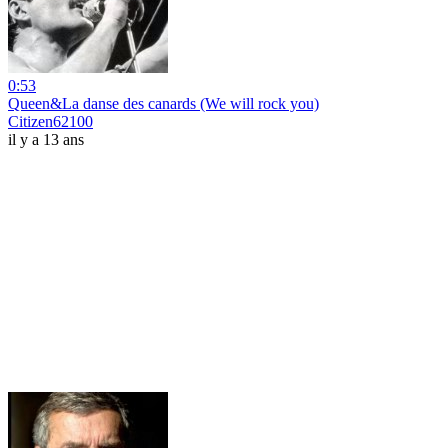
0:53
Queen&La danse des canards (We will rock you)
Citizen62100
il y a 13 ans