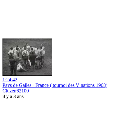
1:24:42
Pays de Galles - France ( tournoi des V nations 1968)
Citizen62100
il y a 3 ans