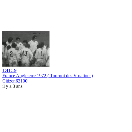
1:41:19
France Angleterre 1972 ( Tournoi des V nations)
Citizen62100
il y a 3 ans