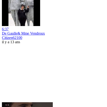
6:37
De Gaulle& Mme Vendroux
Citizen62100
il y a 13 ans