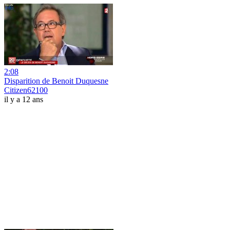
2:08
Disparition de Benoit Duquesne
Citizen62100
il y a 12 ans