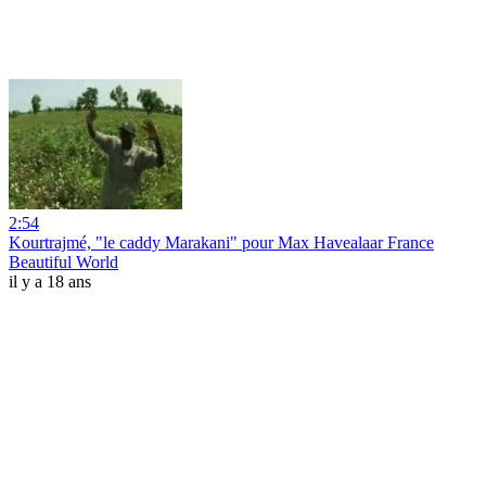
2:54
Kourtrajmé, "le caddy Marakani" pour Max Havealaar France
Beautiful World
il y a 18 ans