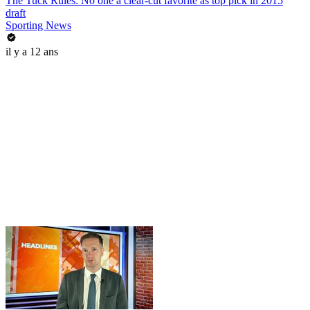
The Tuck Rules: No one a clear-cut favorite as top pick in 2015
draft
Sporting News
il y a 12 ans