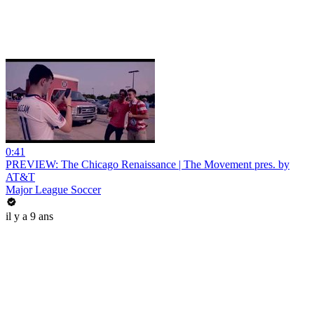
0:41
PREVIEW: The Chicago Renaissance | The Movement pres. by
AT&T
Major League Soccer
il y a 9 ans