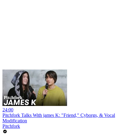
24:00
Pitchfork Talks With james K: "Friend," Cyborgs, & Vocal
Modification
Pitchfork