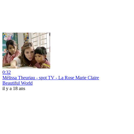
0:32
Mélissa Theuriau - spot TV - La Rose Marie Claire
Beautiful World
il y a 18 ans