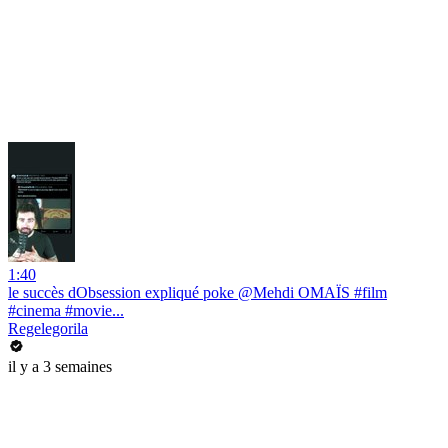
1:40
le succès dObsession expliqué poke @Mehdi OMAÏS #film
#cinema #movie...
Regelegorila
il y a 3 semaines