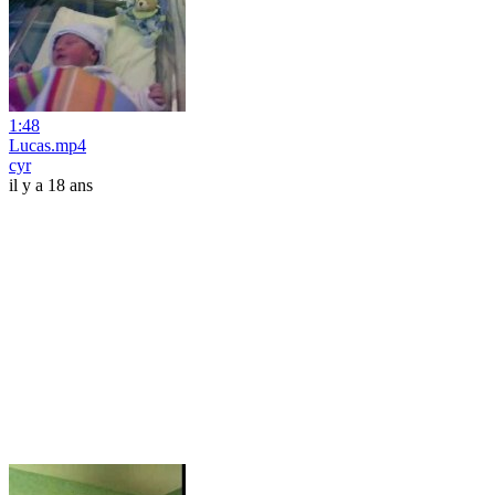
1:48
Lucas.mp4
cyr
il y a 18 ans