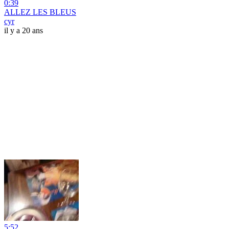
0:39
ALLEZ LES BLEUS
cyr
il y a 20 ans
5:52