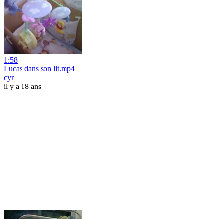
1:58
Lucas dans son lit.mp4
cyr
il y a 18 ans