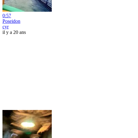
0:57
Poseidon
cyr
il y a 20 ans