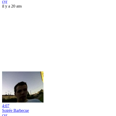
cyr
il y a 20 ans
4:07
Soirée Barbecue
cyr