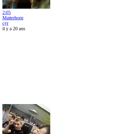
2:05
Matterhorn
cyr
il y a 20 ans