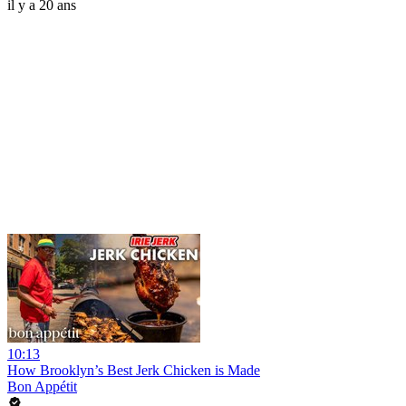
il y a 20 ans
10:13
How Brooklyn’s Best Jerk Chicken is Made
Bon Appétit