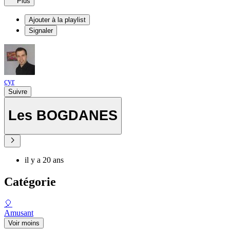
Plus
Ajouter à la playlist
Signaler
cyr
Suivre
Les BOGDANES
il y a 20 ans
Catégorie
🎈
Amusant
Voir moins