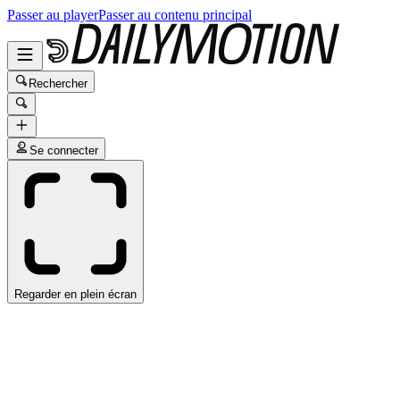
Passer au player
Passer au contenu principal
Rechercher
Se connecter
Regarder en plein écran