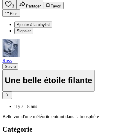
3
Partager
Favori
Plus
Ajouter à la playlist
Signaler
Ross
Suivre
Une belle étoile filante
il y a 18 ans
Belle vue d'une météorite entrant dans l'atmosphère
Catégorie