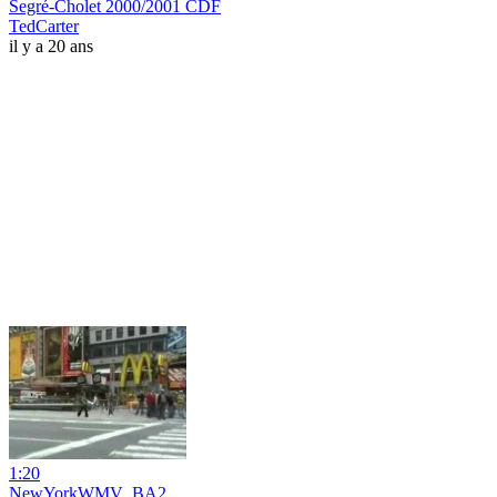
Segré-Cholet 2000/2001 CDF
TedCarter
il y a 20 ans
1:20
NewYorkWMV_BA2