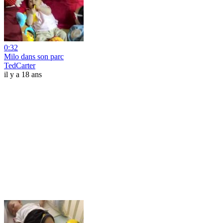
0:32
Milo dans son parc
TedCarter
il y a 18 ans