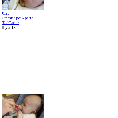
0:25
Premier pot - part2
TedCarter
il y a 18 ans