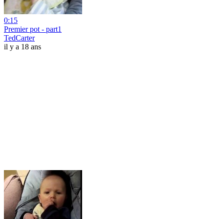
0:15
Premier pot - part1
TedCarter
il y a 18 ans