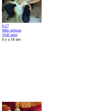
0:27
Milo debout
TedCarter
il y a 18 ans