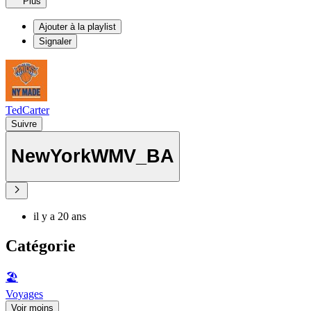
Plus
Ajouter à la playlist
Signaler
TedCarter
Suivre
NewYorkWMV_BA
il y a 20 ans
Catégorie
🏖
Voyages
Voir moins