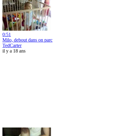
0:51
Milo, debout dans on parc
TedCarter
il y a 18 ans