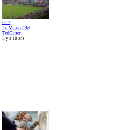
0:17
Le Mans - OM
TedCarter
il y a 18 ans