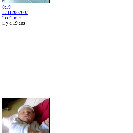
0:19
27112007007
TedCarter
il y a 19 ans