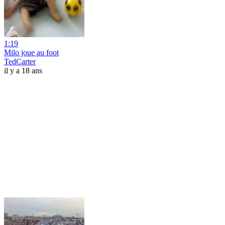
1:19
Milo joue au foot
TedCarter
il y a 18 ans