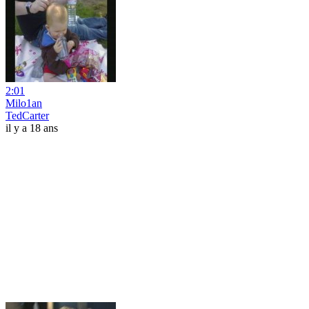
2:01
Milo1an
TedCarter
il y a 18 ans