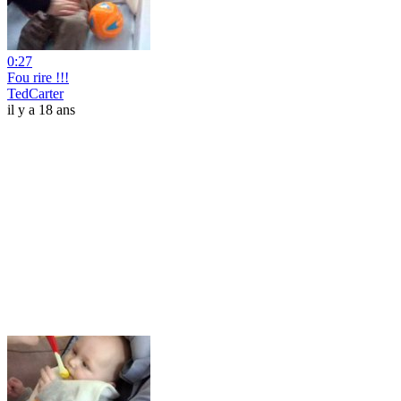
0:27
Fou rire !!!
TedCarter
il y a 18 ans