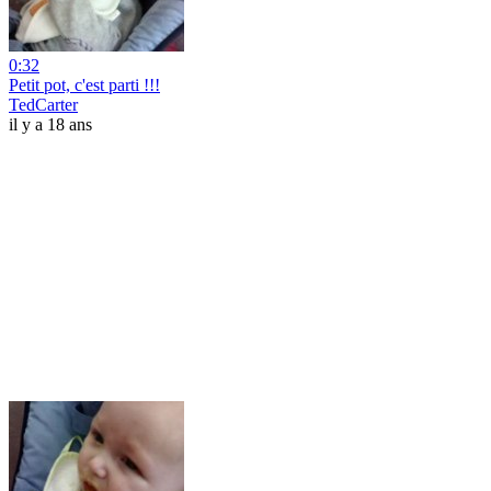
0:32
Petit pot, c'est parti !!!
TedCarter
il y a 18 ans