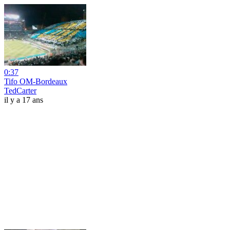
0:37
Tifo OM-Bordeaux
TedCarter
il y a 17 ans