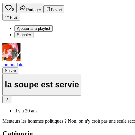
8
Partager
Favori
Plus
Ajouter à la playlist
Signaler
tontonalain
Suivre
la soupe est servie
il y a 20 ans
Menteurs les hommes politiques ? Non, on n'y croit pas une seule sec
Catégorie