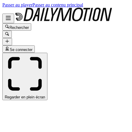
Passer au player
Passer au contenu principal
Rechercher
Se connecter
Regarder en plein écran