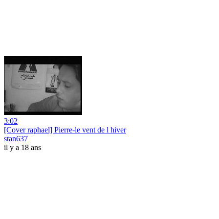
3:02
[Cover raphael] Pierre-le vent de l hiver
stan637
il y a 18 ans