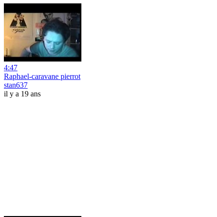
4:47
Raphael-caravane pierrot
stan637
il y a 19 ans