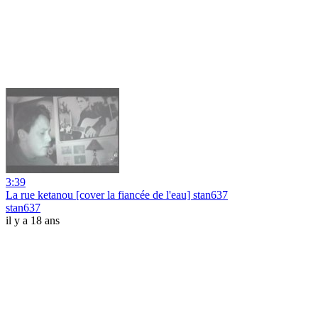
3:39
La rue ketanou [cover la fiancée de l'eau] stan637
stan637
il y a 18 ans