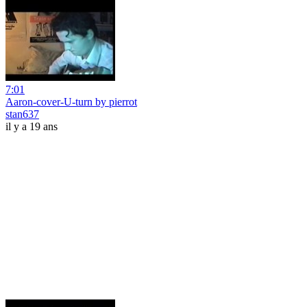
7:01
Aaron-cover-U-turn by pierrot
stan637
il y a 19 ans