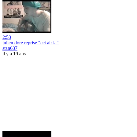
2:53
julien doré reprise "cet air la"
stan637
il y a 19 ans