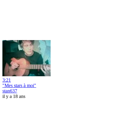
3:21
"Mes stars à moi"
stan637
il y a 18 ans