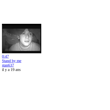
0:47
Stand by me
stan637
il y a 19 ans