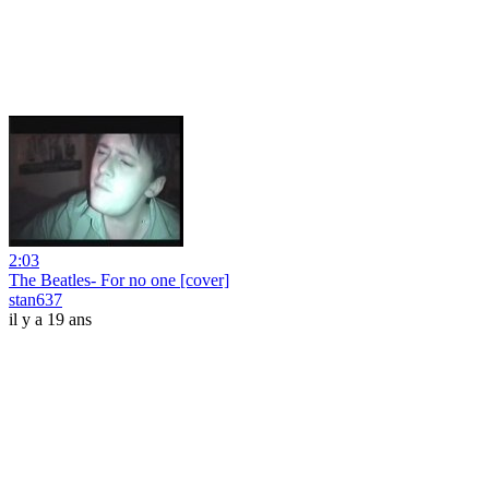
2:03
The Beatles- For no one [cover]
stan637
il y a 19 ans