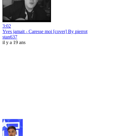
3:02
Yves jamait - Caresse moi [cover] By pierrot
stan637
il y a 19 ans