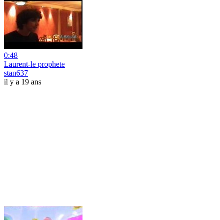
0:48
Laurent-le prophete
stan637
il y a 19 ans