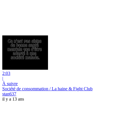
2:03
|
À suivre
Société de consommation / La haine & Fight Club
stan637
il y a 13 ans