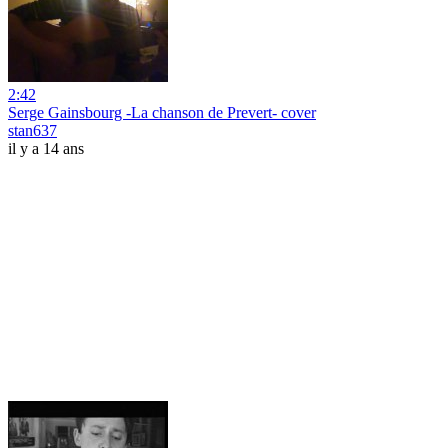
2:42
Serge Gainsbourg -La chanson de Prevert- cover
stan637
il y a 14 ans