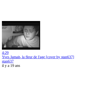
4:29
Yves Jamait- la fleur de l'age [cover by stan637]
stan637
il y a 19 ans