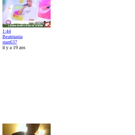
1:44
Beatmania
stan637
il y a 19 ans