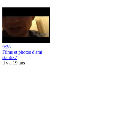
9:28
Films et photos d'ami
stan637
il y a 19 ans