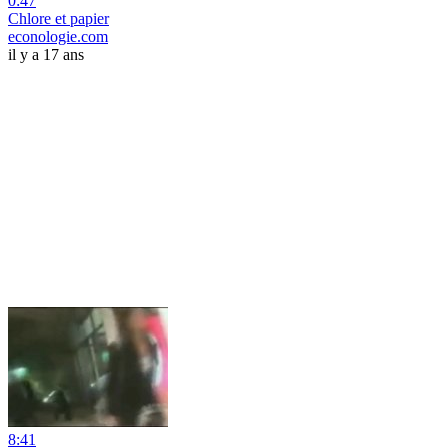
0:47
Chlore et papier
econologie.com
il y a 17 ans
8:41