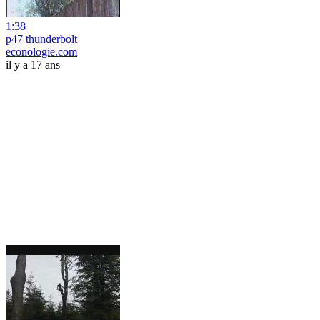
1:38
p47 thunderbolt
econologie.com
il y a 17 ans