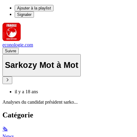
Ajouter à la playlist
Signaler
econologie.com
Suivre
Sarkozy Mot à Mot
il y a 18 ans
Analyses du candidat président sarko...
Catégorie
🗞
News