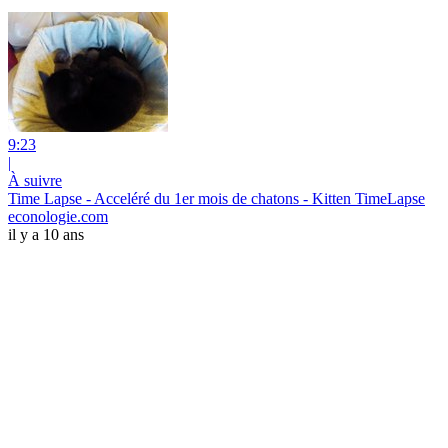
9:23
|
À suivre
Time Lapse - Acceléré du 1er mois de chatons - Kitten TimeLapse
econologie.com
il y a 10 ans