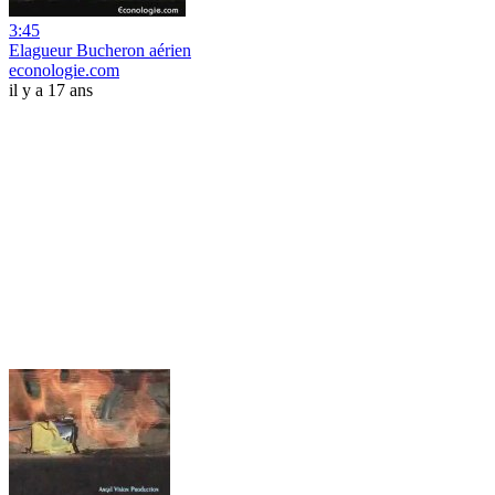
3:45
Elagueur Bucheron aérien
econologie.com
il y a 17 ans