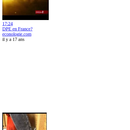
17:24
DPE en France?
econologie.com
il y a 17 ans