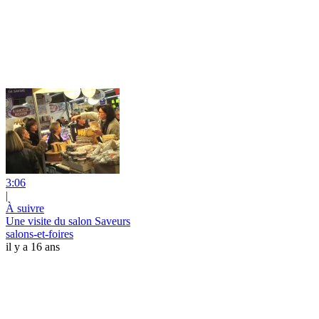
3:06
|
À suivre
Une visite du salon Saveurs
salons-et-foires
il y a 16 ans