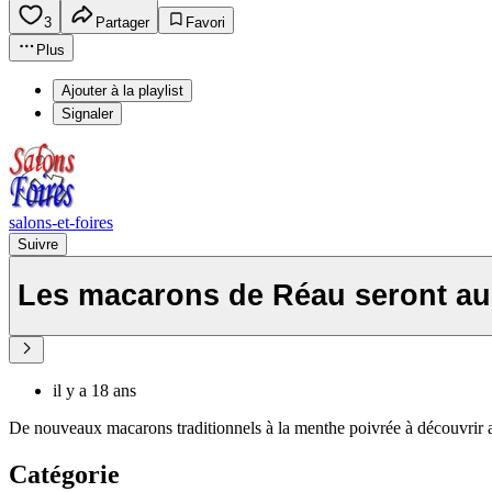
3
Partager
Favori
Plus
Ajouter à la playlist
Signaler
salons-et-foires
Suivre
Les macarons de Réau seront au 
il y a 18 ans
De nouveaux macarons traditionnels à la menthe poivrée à découvrir au 
Catégorie