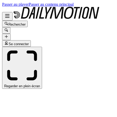
Passer au player
Passer au contenu principal
Rechercher
Se connecter
Regarder en plein écran