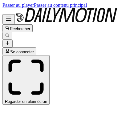
Passer au player
Passer au contenu principal
Rechercher
Se connecter
Regarder en plein écran