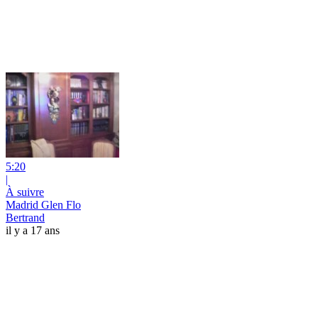
5:20
|
À suivre
Madrid Glen Flo
Bertrand
il y a 17 ans