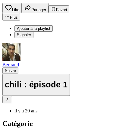
Like
Partager
Favori
Plus
Ajouter à la playlist
Signaler
Bertrand
Suivre
chili : épisode 1
il y a 20 ans
Catégorie