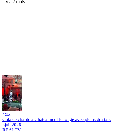
il y a 2 mois
4:02
Gala de charité à Chateauneuf le rouge avec pleins de stars
3juin2026
REALTV