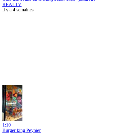
REALTV
il y a 4 semaines
1:10
Burger king Peynier