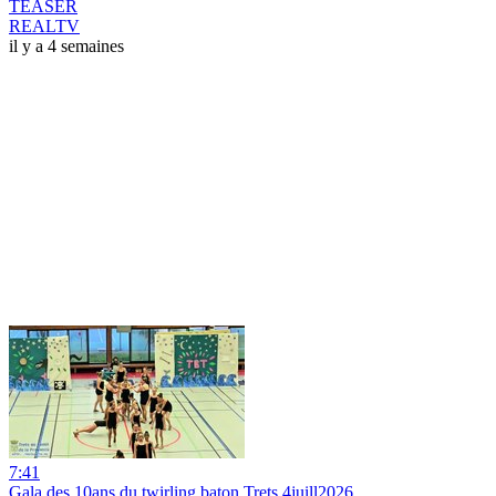
TEASER
REALTV
il y a 4 semaines
7:41
Gala des 10ans du twirling baton Trets 4juill2026